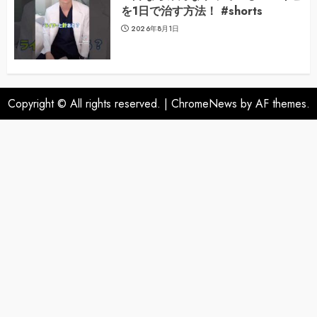
を1日で治す方法！ #shorts
2026年8月1日
Copyright © All rights reserved.
|
ChromeNews
by AF themes.