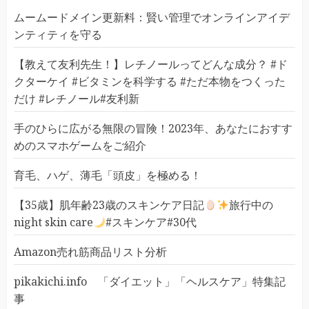
ムームードメイン更新料：賢い管理でオンラインアイデ
ンティティを守る
【教えて友利先生！】レチノールってどんな成分？ #ド
クターケイ #ビタミンを科学する #ただ本物をつくった
だけ #レチノール#友利新
手のひらに広がる無限の冒険！2023年、あなたにおすす
めのスマホゲームをご紹介
育毛、ハゲ、薄毛「頭皮」を極める！
【35歳】肌年齢23歳のスキンケア日記
旅行中の
night skin care
#スキンケア#30代
Amazon売れ筋商品リスト分析
pikakichi.info 「ダイエット」「ヘルスケア」特集記
事