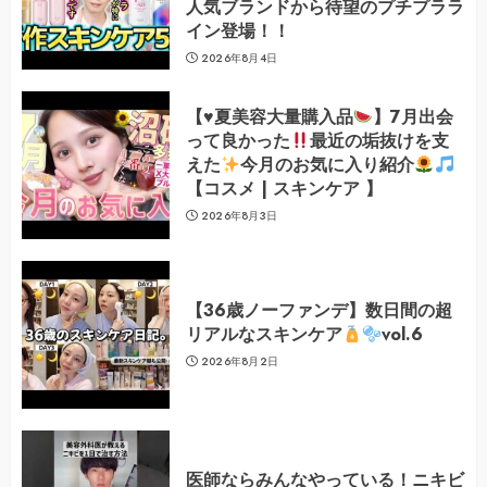
人気ブランドから待望のプチプララ
イン登場！！
2026年8月4日
【
♥️
夏美容大量購入品
】7月出会
って良かった
最近の垢抜けを支
えた
今月のお気に入り紹介
【コスメ | スキンケア 】
2026年8月3日
【36歳ノーファンデ】数日間の超
リアルなスキンケア
vol.6
2026年8月2日
医師ならみんなやっている！ニキビ