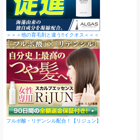
＞＞＞他の育毛剤と違う‼イクオス＜＜＜
フルボ酸・リデンシル配合！【リジュン】