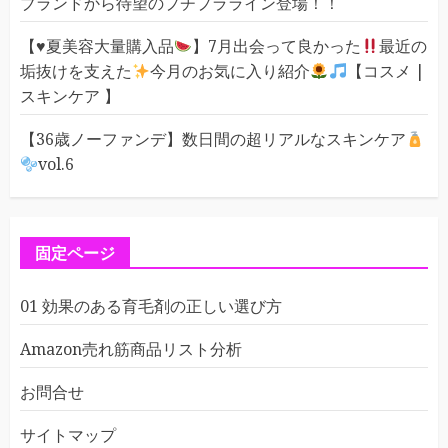
ブランドから待望のプチプラライン登場！！
【
♥️
夏美容大量購入品
】7月出会って良かった
最近の
垢抜けを支えた
今月のお気に入り紹介
【コスメ |
スキンケア 】
【36歳ノーファンデ】数日間の超リアルなスキンケア
vol.6
固定ページ
01 効果のある育毛剤の正しい選び方
Amazon売れ筋商品リスト分析
お問合せ
サイトマップ