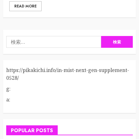
READ MORE
検
索:
https://pikakichi.info/in-mist-next-gen-supplement-
0528/
g:
a:
POPULAR POSTS