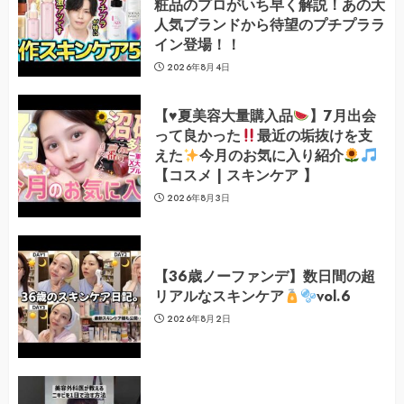
粧品のプロがいち早く解説！あの大
人気ブランドから待望のプチプララ
イン登場！！
2026年8月4日
【
♥️
夏美容大量購入品
】7月出会
って良かった
最近の垢抜けを支
えた
今月のお気に入り紹介
【コスメ | スキンケア 】
2026年8月3日
【36歳ノーファンデ】数日間の超
リアルなスキンケア
vol.6
2026年8月2日