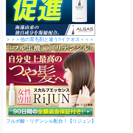
＞＞＞他の育毛剤と違う‼イクオス＜＜＜
フルボ酸・リデンシル配合！【リジュン】