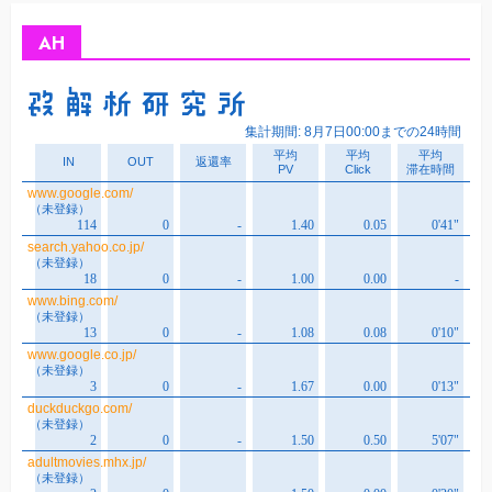
イ
ブ
AH