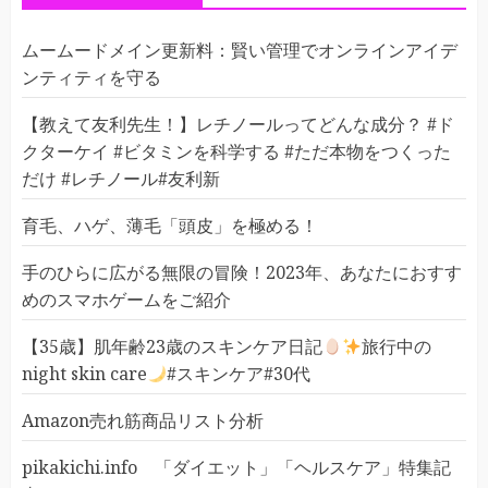
ムームードメイン更新料：賢い管理でオンラインアイデ
ンティティを守る
【教えて友利先生！】レチノールってどんな成分？ #ド
クターケイ #ビタミンを科学する #ただ本物をつくった
だけ #レチノール#友利新
育毛、ハゲ、薄毛「頭皮」を極める！
手のひらに広がる無限の冒険！2023年、あなたにおすす
めのスマホゲームをご紹介
【35歳】肌年齢23歳のスキンケア日記
旅行中の
night skin care
#スキンケア#30代
Amazon売れ筋商品リスト分析
pikakichi.info 「ダイエット」「ヘルスケア」特集記