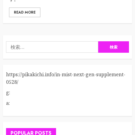
READ MORE
検
索:
https://pikakichi.info/in-mist-next-gen-supplement-
0528/
g:
a:
POPULAR POSTS