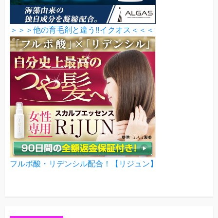
＞＞＞他の育毛剤と違う‼イクオス＜＜＜
フルボ酸・リデンシル配合！【リジュン】