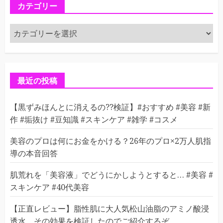
カテゴリー
カ
テ
ゴ
リ
ー
最近の投稿
【黒ずみほんとに消えるの??検証】#おすすめ #美容 #新
作 #垢抜け #豆知識 #スキンケア #雑学 #コスメ
美容のプロは何にお金をかける？26年のプロ×2万人肌指
導の本音回答
肌荒れを「美容液」でどうにかしようとすると… #美容 #
スキンケア #40代美容
【正直レビュー】脂性肌に大人気松山油脂のアミノ酸浸
透水。その効果を検証したのでご紹介するぞ