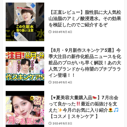
【正直レビュー】脂性肌に大人気松
山油脂のアミノ酸浸透水。その効果
を検証したのでご紹介するぞ
2026年8月6日
【8月・9月新作スキンケア5選】今
季大注目の新作化粧品ニュースを化
粧品のプロがいち早く解説！あの大
人気ブランドから待望のプチプララ
イン登場！！
2026年8月4日
【
♥️
夏美容大量購入品
】7月出会
って良かった
最近の垢抜けを支
えた
今月のお気に入り紹介
【コスメ | スキンケア 】
2026年8月3日