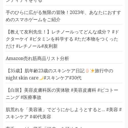
ンティティを守る
手のひらに広がる無限の冒険！2023年、あなたにおすす
めのスマホゲームをご紹介
【教えて友利先生！】レチノールってどんな成分？ #ド
クターケイ #ビタミンを科学する #ただ本物をつくった
だけ #レチノール#友利新
Amazon売れ筋商品リスト分析
【35歳】肌年齢23歳のスキンケア日記
旅行中の
night skin care
#スキンケア#30代
【白斑】美容皮膚科医の実体験 #美容皮膚科 #ピコトー
ニング #医療事故
肌荒れを「美容液」でどうにかしようとすると... #美容 #
スキンケア #40代美容