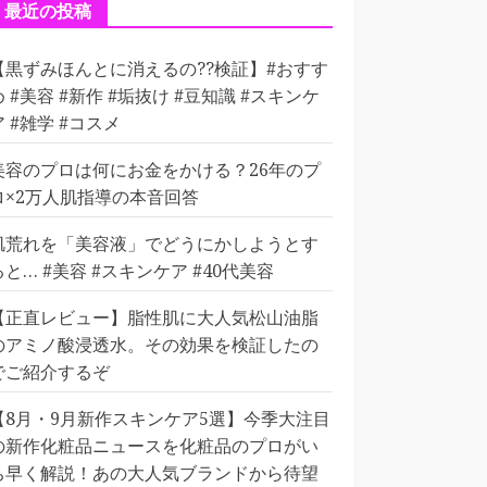
ー
最近の投稿
【黒ずみほんとに消えるの??検証】#おすす
め #美容 #新作 #垢抜け #豆知識 #スキンケ
ア #雑学 #コスメ
美容のプロは何にお金をかける？26年のプ
ロ×2万人肌指導の本音回答
肌荒れを「美容液」でどうにかしようとす
ると… #美容 #スキンケア #40代美容
【正直レビュー】脂性肌に大人気松山油脂
のアミノ酸浸透水。その効果を検証したの
でご紹介するぞ
【8月・9月新作スキンケア5選】今季大注目
の新作化粧品ニュースを化粧品のプロがい
ち早く解説！あの大人気ブランドから待望