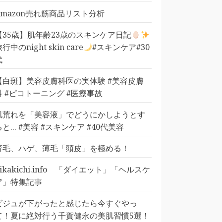
Amazon売れ筋商品リスト分析
【35歳】肌年齢23歳のスキンケア日記
行中のnight skin care
#スキンケア#30
代
【白斑】美容皮膚科医の実体験 #美容皮膚
科 #ピコトーニング #医療事故
肌荒れを「美容液」でどうにかしようとす
ると... #美容 #スキンケア #40代美容
育毛、ハゲ、薄毛「頭皮」を極める！
pikakichi.info 「ダイエット」「ヘルスケ
ア」特集記事
ビジュが下がったと感じたら今すぐやっ
て！夏に絶対行う千賀健永の美肌習慣5選！