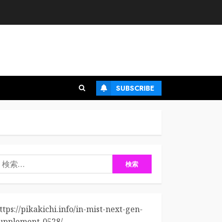
SUBSCRIBE
検
:
ttps://pikakichi.info/in-mist-next-gen-
upplement-0528/