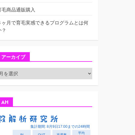
育毛商品通販購入
３ヶ月で育毛実感できるプログラムとは何
か？
アーカイブ
ア
ー
カ
イ
ブ
AH