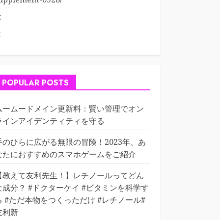
:
:
POPULAR POSTS
ムームードメイン更新料：賢い管理でオン
ラインアイデンティティを守る
手のひらに広がる無限の冒険！2023年、あ
なたにおすすめのスマホゲームをご紹介
【教えて友利先生！】レチノールってどん
な成分？ #ドクターケイ #ビタミンを科学す
る #ただ本物をつくっただけ #レチノール#
友利新