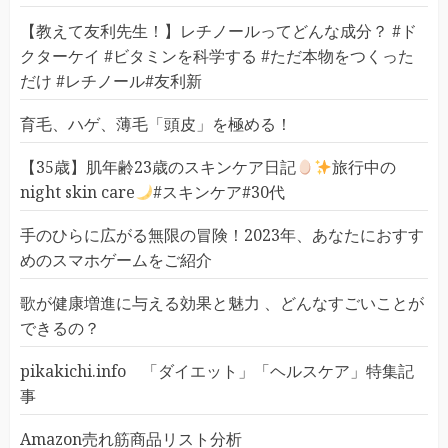
【教えて友利先生！】レチノールってどんな成分？ #ド
クターケイ #ビタミンを科学する #ただ本物をつくった
だけ #レチノール#友利新
育毛、ハゲ、薄毛「頭皮」を極める！
【35歳】肌年齢23歳のスキンケア日記
旅行中の
night skin care
#スキンケア#30代
手のひらに広がる無限の冒険！2023年、あなたにおすす
めのスマホゲームをご紹介
歌が健康増進に与える効果と魅力 、どんなすごいことが
できるの？
pikakichi.info 「ダイエット」「ヘルスケア」特集記
事
Amazon売れ筋商品リスト分析