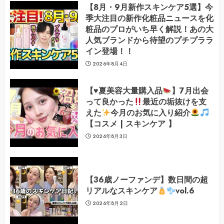
【8月・9月新作スキンケア5選】今
季大注目の新作化粧品ニュースを化
粧品のプロがいち早く解説！あの大
人気ブランドから待望のプチプララ
イン登場！！
2026年8月4日
【
♥️
夏美容大量購入品
】7月出会
って良かった
最近の垢抜けを支
えた
今月のお気に入り紹介
【コスメ | スキンケア 】
2026年8月3日
【36歳ノーファンデ】数日間の超
リアルなスキンケア
vol.6
2026年8月2日