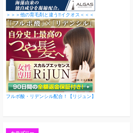
＞＞＞他の育毛剤と違う‼イクオス＜＜＜
フルボ酸・リデンシル配合！【リジュン】