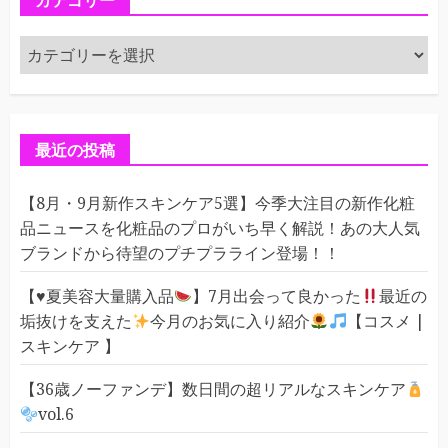
カテゴリー
カ
テ
ゴ
リ
ー
最近の投稿
【8月・9月新作スキンケア5選】今季大注目の新作化粧
品ニュースを化粧品のプロがいち早く解説！あの大人気
ブランドから待望のプチプラライン登場！！
【
♥️
夏美容大量購入品
】7月出会って良かった
最近の
垢抜けを支えた
今月のお気に入り紹介
【コスメ |
スキンケア 】
【36歳ノーファンデ】数日間の超リアルなスキンケア
vol.6