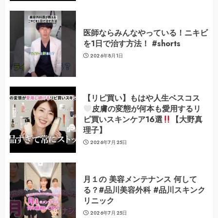
医師ならみんなやっている！ニキビ
を1日で治す方法！ #shorts
2026年8月1日
【リピ買い】もはや人生ベスコス
皮膚の変態が何本も愛用するリ
ピ買いスキンケア16選
【大野真
理子】
2026年7月25日
月１の 美容メンテナンス 何して
る？#品川美容外科 #品川スキンク
リニック
2026年7月25日