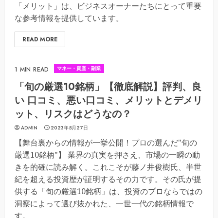
「メリット」は、ビジネスオーナーたちにとって重要
な参考情報を提供しています。
READ MORE
マネー・資産・副業
1 MIN READ
「旬の厳選10銘柄」【徹底解説】評判、良
い 口コミ、悪い口コミ、メリットとデメリ
ット、リスクはどうなの？
ADMIN
2023年5月27日
【舞台裏からの情報が一挙公開！プロの選んだ"旬の
厳選10銘柄"】 業界の真実を押さえ、市場の一瞬の動
きを的確に読み解く。これこそが藤ノ井俊樹氏、半世
紀を超える投資歴が証明するその力です。その氏が提
供する「旬の厳選10銘柄」は、投資のプロならではの
洞察によって選び抜かれた、一世一代の銘柄情報で
す。