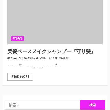
育毛発毛
美髪ベースメイクシャンプー『守り髪』
PIKAKICHI2015@GMAIL.COM
2016年8月6日
‥‥・*・‥‥………‥‥・*・
READ MORE
検
索: