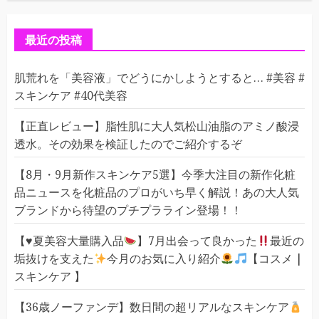
ゴ
リ
ー
最近の投稿
肌荒れを「美容液」でどうにかしようとすると… #美容 #
スキンケア #40代美容
【正直レビュー】脂性肌に大人気松山油脂のアミノ酸浸
透水。その効果を検証したのでご紹介するぞ
【8月・9月新作スキンケア5選】今季大注目の新作化粧
品ニュースを化粧品のプロがいち早く解説！あの大人気
ブランドから待望のプチプラライン登場！！
【
♥️
夏美容大量購入品
】7月出会って良かった
最近の
垢抜けを支えた
今月のお気に入り紹介
【コスメ |
スキンケア 】
【36歳ノーファンデ】数日間の超リアルなスキンケア