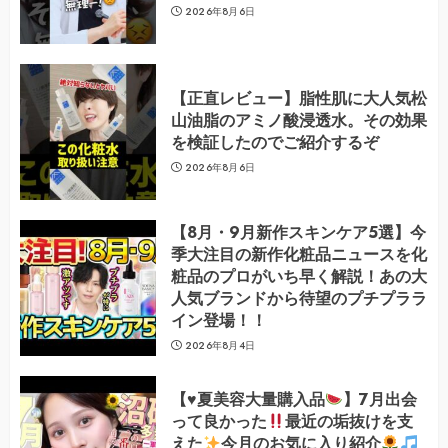
2026年8月6日
【正直レビュー】脂性肌に大人気松
山油脂のアミノ酸浸透水。その効果
を検証したのでご紹介するぞ
2026年8月6日
【8月・9月新作スキンケア5選】今
季大注目の新作化粧品ニュースを化
粧品のプロがいち早く解説！あの大
人気ブランドから待望のプチプララ
イン登場！！
2026年8月4日
【
♥️
夏美容大量購入品
】7月出会
って良かった
最近の垢抜けを支
えた
今月のお気に入り紹介