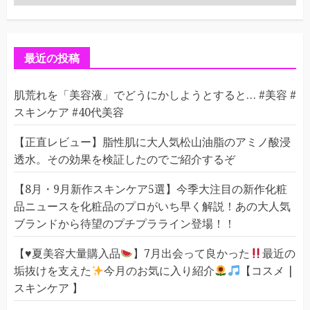
テ
ゴ
リ
ー
最近の投稿
肌荒れを「美容液」でどうにかしようとすると… #美容 #
スキンケア #40代美容
【正直レビュー】脂性肌に大人気松山油脂のアミノ酸浸
透水。その効果を検証したのでご紹介するぞ
【8月・9月新作スキンケア5選】今季大注目の新作化粧
品ニュースを化粧品のプロがいち早く解説！あの大人気
ブランドから待望のプチプラライン登場！！
【
♥️
夏美容大量購入品
】7月出会って良かった
最近の
垢抜けを支えた
今月のお気に入り紹介
【コスメ |
スキンケア 】