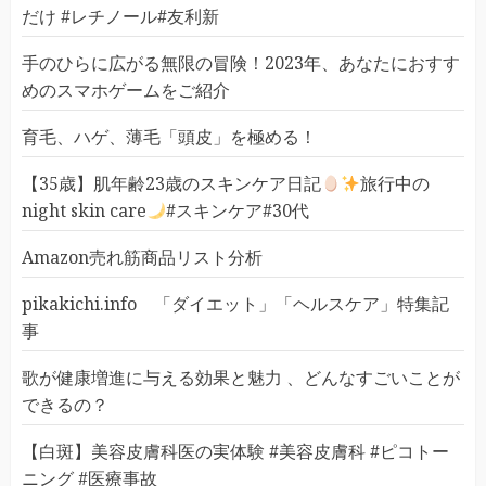
だけ #レチノール#友利新
手のひらに広がる無限の冒険！2023年、あなたにおすす
めのスマホゲームをご紹介
育毛、ハゲ、薄毛「頭皮」を極める！
【35歳】肌年齢23歳のスキンケア日記
旅行中の
night skin care
#スキンケア#30代
Amazon売れ筋商品リスト分析
pikakichi.info 「ダイエット」「ヘルスケア」特集記
事
歌が健康増進に与える効果と魅力 、どんなすごいことが
できるの？
【白斑】美容皮膚科医の実体験 #美容皮膚科 #ピコトー
ニング #医療事故