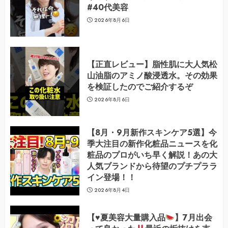
#40代美容
2026年8月6日
【正直レビュー】脂性肌に大人気松
山油脂のアミノ酸浸透水。その効果
を検証したのでご紹介するぞ
2026年8月6日
【8月・9月新作スキンケア5選】今
季大注目の新作化粧品ニュースを化
粧品のプロがいち早く解説！あの大
人気ブランドから待望のプチプララ
イン登場！！
2026年8月4日
【
♥️
夏美容大量購入品
】7月出会