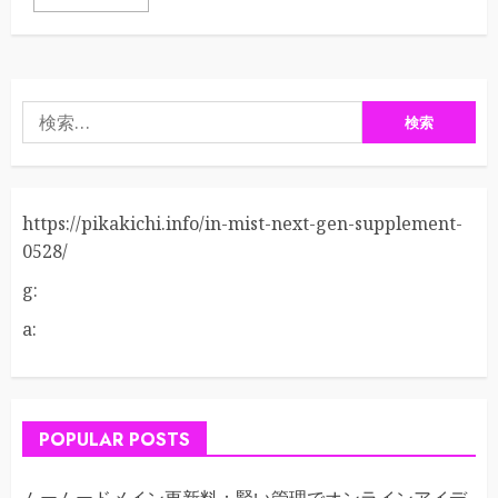
検
索:
https://pikakichi.info/in-mist-next-gen-supplement-
0528/
g:
a:
POPULAR POSTS