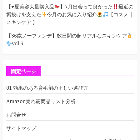
【
♥️
夏美容大量購入品
】7月出会って良かった
最近の
垢抜けを支えた
今月のお気に入り紹介
【コスメ |
スキンケア 】
【36歳ノーファンデ】数日間の超リアルなスキンケア
vol.6
固定ページ
01 効果のある育毛剤の正しい選び方
Amazon売れ筋商品リスト分析
お問合せ
サイトマップ