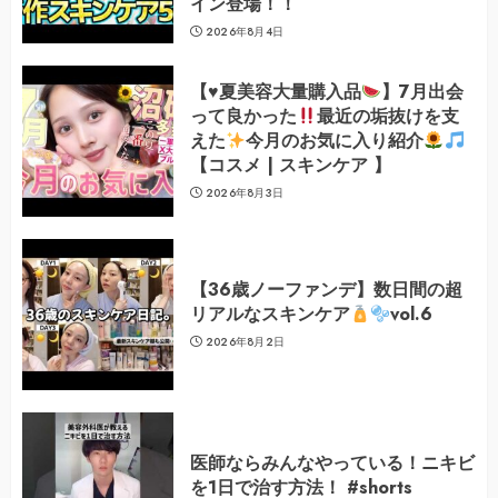
イン登場！！
2026年8月4日
【
♥️
夏美容大量購入品
】7月出会
って良かった
最近の垢抜けを支
えた
今月のお気に入り紹介
【コスメ | スキンケア 】
2026年8月3日
【36歳ノーファンデ】数日間の超
リアルなスキンケア
vol.6
2026年8月2日
医師ならみんなやっている！ニキビ
を1日で治す方法！ #shorts