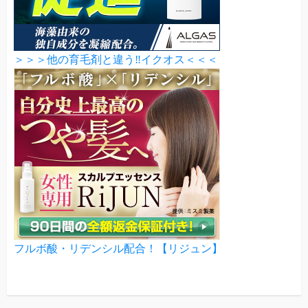
＞＞＞他の育毛剤と違う‼イクオス＜＜＜
フルボ酸・リデンシル配合！【リジュン】