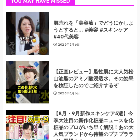
YOU MAY HAVE MISSED
肌荒れを「美容液」でどうにかしよ
うとすると… #美容 #スキンケア
#40代美容
2026年8月6日
【正直レビュー】脂性肌に大人気松
山油脂のアミノ酸浸透水。その効果
を検証したのでご紹介するぞ
2026年8月6日
【8月・9月新作スキンケア5選】今
季大注目の新作化粧品ニュースを化
粧品のプロがいち早く解説！あの大
人気ブランドから待望のプチプララ