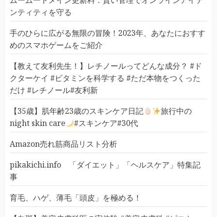
ムームードメイン更新料：賢い管理でオンラインアイデ
ンティティを守る
手のひらに広がる無限の冒険！2023年、あなたにおすす
めのスマホゲームをご紹介
【教えて友利先生！】レチノールってどんな成分？ #ド
クターケイ #ビタミンを科学する #ただ本物をつくった
だけ #レチノール#友利新
【35歳】肌年齢23歳のスキンケア日記
旅行中の
night skin care
#スキンケア#30代
Amazon売れ筋商品リスト分析
pikakichi.info 「ダイエット」「ヘルスケア」特集記
事
育毛、ハゲ、薄毛「頭皮」を極める！