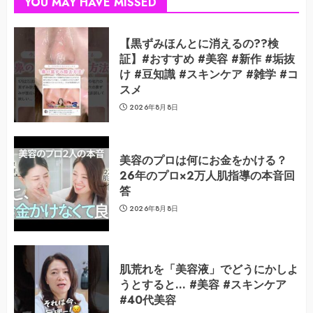
YOU MAY HAVE MISSED
【黒ずみほんとに消えるの??検
証】#おすすめ #美容 #新作 #垢抜
け #豆知識 #スキンケア #雑学 #コ
スメ
2026年8月8日
美容のプロは何にお金をかける？
26年のプロ×2万人肌指導の本音回
答
2026年8月8日
肌荒れを「美容液」でどうにかしよ
うとすると… #美容 #スキンケア
#40代美容