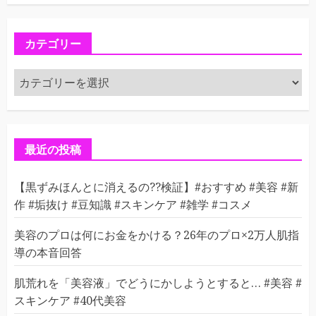
カテゴリー
カ
テ
ゴ
リ
ー
最近の投稿
【黒ずみほんとに消えるの??検証】#おすすめ #美容 #新
作 #垢抜け #豆知識 #スキンケア #雑学 #コスメ
美容のプロは何にお金をかける？26年のプロ×2万人肌指
導の本音回答
肌荒れを「美容液」でどうにかしようとすると… #美容 #
スキンケア #40代美容