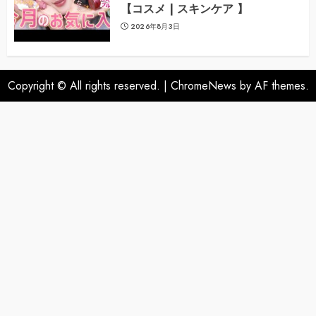
【コスメ | スキンケア 】
2026年8月3日
Copyright © All rights reserved.
|
ChromeNews
by AF themes.