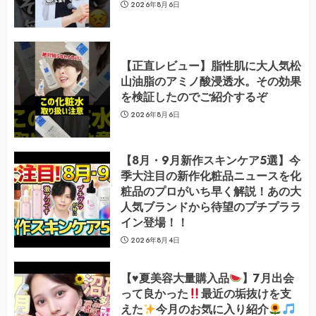
2026年8月6日
【正直レビュー】脂性肌に大人気松
山油脂のアミノ酸浸透水。その効果
を検証したのでご紹介するぞ
2026年8月6日
【8月・9月新作スキンケア5選】今
季大注目の新作化粧品ニュースを化
粧品のプロがいち早く解説！あの大
人気ブランドから待望のプチプララ
イン登場！！
2026年8月4日
【
♥️
夏美容大量購入品
】7月出会
って良かった
最近の垢抜けを支
えた
今月のお気に入り紹介