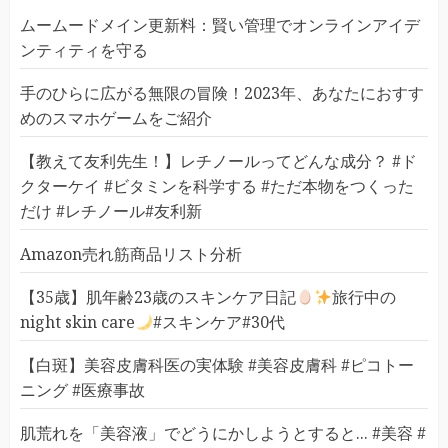
ムームードメイン更新料：賢い管理でオンラインアイデ
ンティティを守る
手のひらに広がる無限の冒険！2023年、あなたにおすす
めのスマホゲームをご紹介
【教えて友利先生！】レチノールってどんな成分？ #ド
クターケイ #ビタミンを科学する #ただ本物をつくった
だけ #レチノール#友利新
Amazon売れ筋商品リスト分析
【35歳】肌年齢23歳のスキンケア日記
旅行中の
night skin care
#スキンケア#30代
【白斑】美容皮膚科医の実体験 #美容皮膚科 #ピコトー
ニング #医療事故
肌荒れを「美容液」でどうにかしようとすると... #美容 #