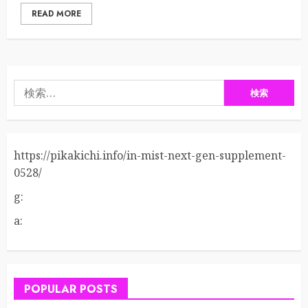
READ MORE
検
索:
https://pikakichi.info/in-mist-next-gen-supplement-
0528/
g:
a:
POPULAR POSTS