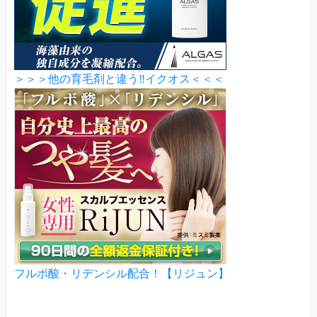
＞＞＞他の育毛剤と違う‼イクオス＜＜＜
フルボ酸・リデンシル配合！【リジュン】