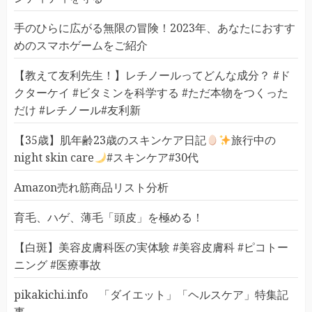
手のひらに広がる無限の冒険！2023年、あなたにおすす
めのスマホゲームをご紹介
【教えて友利先生！】レチノールってどんな成分？ #ド
クターケイ #ビタミンを科学する #ただ本物をつくった
だけ #レチノール#友利新
【35歳】肌年齢23歳のスキンケア日記
旅行中の
night skin care
#スキンケア#30代
Amazon売れ筋商品リスト分析
育毛、ハゲ、薄毛「頭皮」を極める！
【白斑】美容皮膚科医の実体験 #美容皮膚科 #ピコトー
ニング #医療事故
pikakichi.info 「ダイエット」「ヘルスケア」特集記