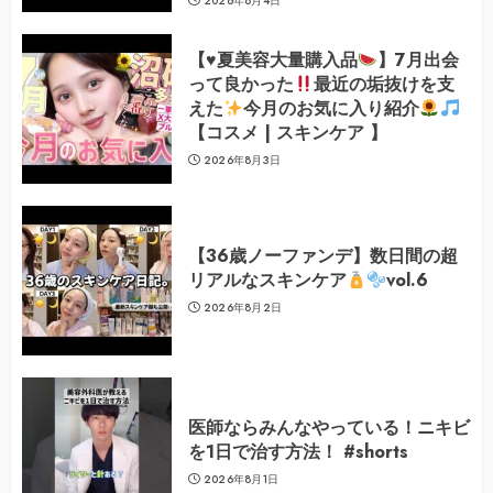
2026年8月4日
【
♥️
夏美容大量購入品
】7月出会
って良かった
最近の垢抜けを支
えた
今月のお気に入り紹介
【コスメ | スキンケア 】
2026年8月3日
【36歳ノーファンデ】数日間の超
リアルなスキンケア
vol.6
2026年8月2日
医師ならみんなやっている！ニキビ
を1日で治す方法！ #shorts
2026年8月1日