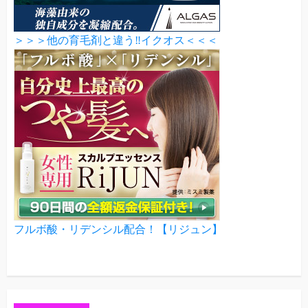
＞＞＞他の育毛剤と違う‼イクオス＜＜＜
フルボ酸・リデンシル配合！【リジュン】