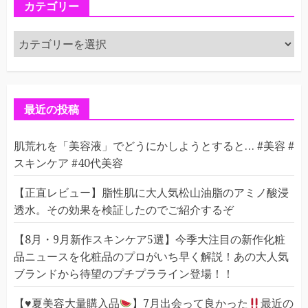
カテゴリー
カ
テ
ゴ
リ
ー
最近の投稿
肌荒れを「美容液」でどうにかしようとすると… #美容 #
スキンケア #40代美容
【正直レビュー】脂性肌に大人気松山油脂のアミノ酸浸
透水。その効果を検証したのでご紹介するぞ
【8月・9月新作スキンケア5選】今季大注目の新作化粧
品ニュースを化粧品のプロがいち早く解説！あの大人気
ブランドから待望のプチプラライン登場！！
【
♥️
夏美容大量購入品
】7月出会って良かった
最近の