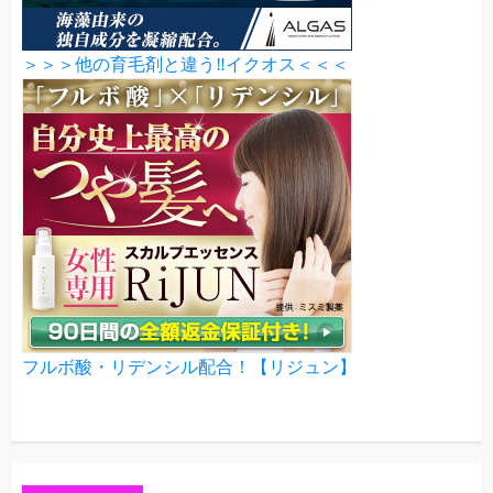
＞＞＞他の育毛剤と違う‼イクオス＜＜＜
フルボ酸・リデンシル配合！【リジュン】