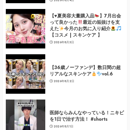
2026年8月4日
【
♥️
夏美容大量購入品
】7月出会
って良かった
最近の垢抜けを支
えた
今月のお気に入り紹介
【コスメ | スキンケア 】
2026年8月3日
【36歳ノーファンデ】数日間の超
リアルなスキンケア
vol.6
2026年8月2日
医師ならみんなやっている！ニキビ
を1日で治す方法！ #shorts
2026年8月1日