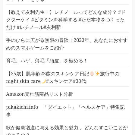
【教えて友利先生！】レチノールってどんな成分？ #ド
クターケイ #ビタミンを科学する #ただ本物をつくった
だけ #レチノール#友利新
手のひらに広がる無限の冒険！2023年、あなたにおすす
めのスマホゲームをご紹介
育毛、ハゲ、薄毛「頭皮」を極める！
【35歳】肌年齢23歳のスキンケア日記
旅行中の
night skin care
#スキンケア#30代
Amazon売れ筋商品リスト分析
pikakichi.info 「ダイエット」「ヘルスケア」特集記
事
歌が健康増進に与える効果と魅力 、どんなすごいことが