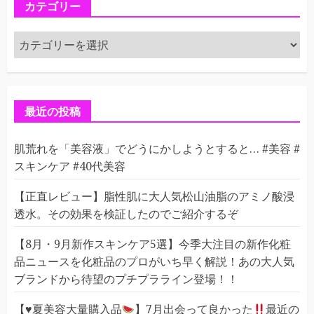
カテゴリー
カ
テ
ゴ
リ
ー
最近の投稿
肌荒れを「美容液」でどうにかしようとすると… #美容 #
スキンケア #40代美容
【正直レビュー】脂性肌に大人気松山油脂のアミノ酸浸
透水。その効果を検証したのでご紹介するぞ
【8月・9月新作スキンケア5選】今季大注目の新作化粧
品ニュースを化粧品のプロがいち早く解説！あの大人気
ブランドから待望のプチプラライン登場！！
【
♥️
夏美容大量購入品
】7月出会って良かった
最近の