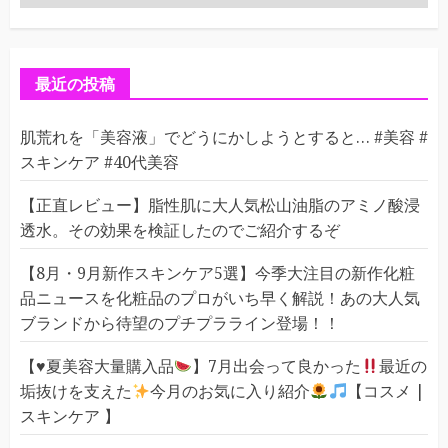
テ
ゴ
リ
ー
最近の投稿
肌荒れを「美容液」でどうにかしようとすると… #美容 #
スキンケア #40代美容
【正直レビュー】脂性肌に大人気松山油脂のアミノ酸浸
透水。その効果を検証したのでご紹介するぞ
【8月・9月新作スキンケア5選】今季大注目の新作化粧
品ニュースを化粧品のプロがいち早く解説！あの大人気
ブランドから待望のプチプラライン登場！！
【
♥️
夏美容大量購入品
】7月出会って良かった
最近の
垢抜けを支えた
今月のお気に入り紹介
【コスメ |
スキンケア 】