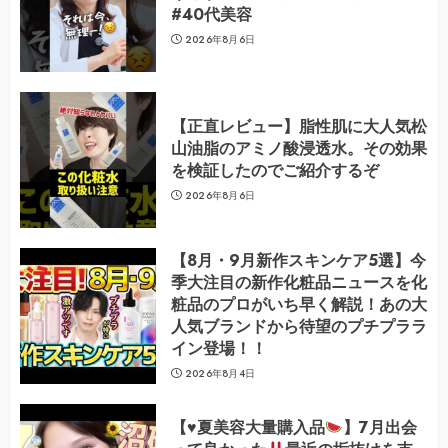
#40代美容
2026年8月6日
【正直レビュー】脂性肌に大人気松
山油脂のアミノ酸浸透水。その効果
を検証したのでご紹介するぞ
2026年8月6日
【8月・9月新作スキンケア5選】今
季大注目の新作化粧品ニュースを化
粧品のプロがいち早く解説！あの大
人気ブランドから待望のプチプララ
イン登場！！
2026年8月4日
【
♥️
夏美容大量購入品
】7月出会