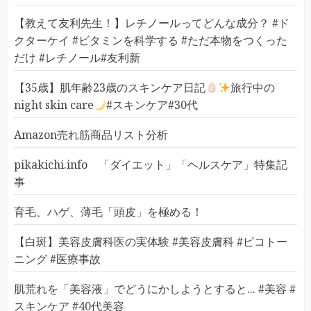
【教えて友利先生！】レチノールってどんな成分？ #ド
クターケイ #ビタミンを科学する #ただ本物をつくった
だけ #レチノール#友利新
【35歳】肌年齢23歳のスキンケア日記
旅行中の
night skin care
#スキンケア#30代
Amazon売れ筋商品リスト分析
pikakichi.info 「ダイエット」「ヘルスケア」特集記
事
育毛、ハゲ、薄毛「頭皮」を極める！
【白斑】美容皮膚科医の実体験 #美容皮膚科 #ピコトー
ニング #医療事故
肌荒れを「美容液」でどうにかしようとすると... #美容 #
スキンケア #40代美容