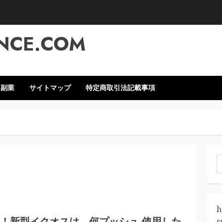
NCE.COM
・副業
サイトマップ
特定商取引法記載事項
索
h
る！新型イクオスは、何プッシュ 使用した
s