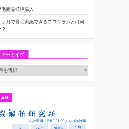
育毛商品通販購入
３ヶ月で育毛実感できるプログラムとは何
か？
アーカイブ
ア
ー
カ
イ
ブ
AH