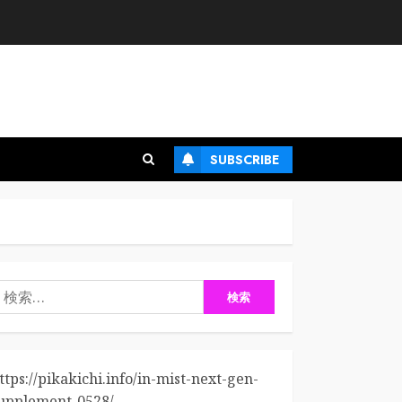
SUBSCRIBE
検
:
ttps://pikakichi.info/in-mist-next-gen-
upplement-0528/