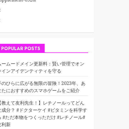
:
:
POPULAR POSTS
ムームードメイン更新料：賢い管理でオン
ラインアイデンティティを守る
手のひらに広がる無限の冒険！2023年、あ
なたにおすすめのスマホゲームをご紹介
【教えて友利先生！】レチノールってどん
な成分？ #ドクターケイ #ビタミンを科学す
る #ただ本物をつくっただけ #レチノール#
友利新