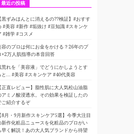
ー
最近の投稿
【黒ずみほんとに消えるの??検証】#おすす
め #美容 #新作 #垢抜け #豆知識 #スキンケ
ア #雑学 #コスメ
美容のプロは何にお金をかける？26年のプ
ロ×2万人肌指導の本音回答
肌荒れを「美容液」でどうにかしようとす
ると… #美容 #スキンケア #40代美容
【正直レビュー】脂性肌に大人気松山油脂
のアミノ酸浸透水。その効果を検証したの
でご紹介するぞ
【8月・9月新作スキンケア5選】今季大注目
の新作化粧品ニュースを化粧品のプロがい
ち早く解説！あの大人気ブランドから待望