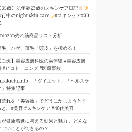
【35歳】肌年齢23歳のスキンケア日記
行中のnight skin care
#スキンケア#30
代
Amazon売れ筋商品リスト分析
育毛、ハゲ、薄毛「頭皮」を極める！
【白斑】美容皮膚科医の実体験 #美容皮膚
科 #ピコトーニング #医療事故
pikakichi.info 「ダイエット」「ヘルスケ
ア」特集記事
肌荒れを「美容液」でどうにかしようとす
ると... #美容 #スキンケア #40代美容
歌が健康増進に与える効果と魅力 、どんな
すごいことができるの？