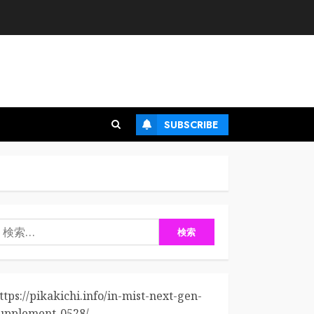
SUBSCRIBE
検
:
ttps://pikakichi.info/in-mist-next-gen-
upplement-0528/