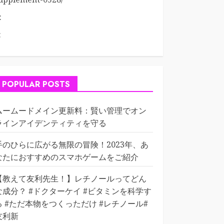
:
:
POPULAR POSTS
ムームードメイン更新料：賢い管理でオン
ラインアイデンティティを守る
手のひらに広がる無限の冒険！2023年、あ
なたにおすすめのスマホゲームをご紹介
【教えて友利先生！】レチノールってどん
な成分？ #ドクターケイ #ビタミンを科学す
る #ただ本物をつくっただけ #レチノール#
友利新