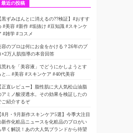
ー
最近の投稿
【黒ずみほんとに消えるの??検証】#おすす
め #美容 #新作 #垢抜け #豆知識 #スキンケ
ア #雑学 #コスメ
美容のプロは何にお金をかける？26年のプ
ロ×2万人肌指導の本音回答
肌荒れを「美容液」でどうにかしようとす
ると… #美容 #スキンケア #40代美容
【正直レビュー】脂性肌に大人気松山油脂
のアミノ酸浸透水。その効果を検証したの
でご紹介するぞ
【8月・9月新作スキンケア5選】今季大注目
の新作化粧品ニュースを化粧品のプロがい
ち早く解説！あの大人気ブランドから待望