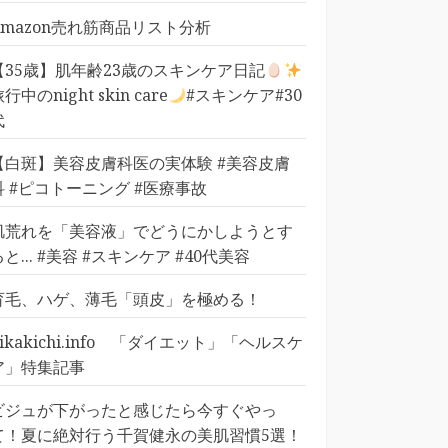
Amazon売れ筋商品リスト分析
【35歳】肌年齢23歳のスキンケア日記
行中のnight skin care
#スキンケア#30
代
【白斑】美容皮膚科医の実体験 #美容皮膚
科 #ピコトーニング #医療事故
肌荒れを「美容液」でどうにかしようとす
ると... #美容 #スキンケア #40代美容
育毛、ハゲ、薄毛「頭皮」を極める！
pikakichi.info 「ダイエット」「ヘルスケ
ア」特集記事
ビジュが下がったと感じたら今すぐやっ
て！夏に絶対行う千賀健永の美肌習慣5選！