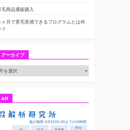
育毛商品通販購入
３ヶ月で育毛実感できるプログラムとは何
か？
アーカイブ
ア
ー
カ
イ
ブ
AH