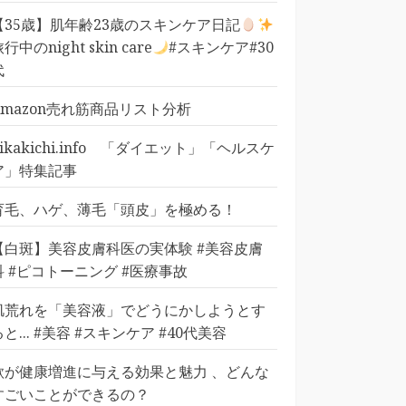
【35歳】肌年齢23歳のスキンケア日記
行中のnight skin care
#スキンケア#30
代
Amazon売れ筋商品リスト分析
pikakichi.info 「ダイエット」「ヘルスケ
ア」特集記事
育毛、ハゲ、薄毛「頭皮」を極める！
【白斑】美容皮膚科医の実体験 #美容皮膚
科 #ピコトーニング #医療事故
肌荒れを「美容液」でどうにかしようとす
ると... #美容 #スキンケア #40代美容
歌が健康増進に与える効果と魅力 、どんな
すごいことができるの？