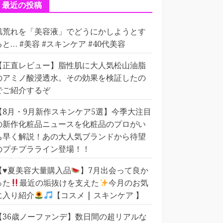
ー
最近の投稿
肌荒れを「美容液」でどうにかしようとす
ると… #美容 #スキンケア #40代美容
【正直レビュー】脂性肌に大人気松山油脂
のアミノ酸浸透水。その効果を検証したの
でご紹介するぞ
【8月・9月新作スキンケア5選】今季大注目
の新作化粧品ニュースを化粧品のプロがい
ち早く解説！あの大人気ブランドから待望
のプチプラライン登場！！
【
♥️
夏美容大量購入品
】7月出会って良か
った
最近の垢抜けを支えた
今月のお気
に入り紹介
【コスメ | スキンケア 】
【36歳ノーファンデ】数日間の超リアルな