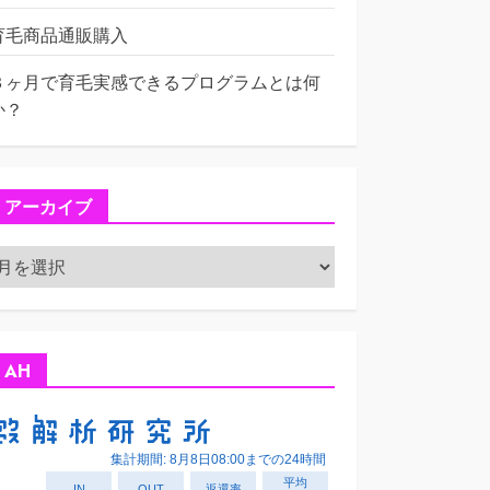
育毛商品通販購入
３ヶ月で育毛実感できるプログラムとは何
か？
アーカイブ
ア
ー
カ
イ
ブ
AH