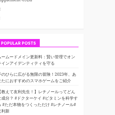
:
:
POPULAR POSTS
ムームードメイン更新料：賢い管理でオン
ラインアイデンティティを守る
手のひらに広がる無限の冒険！2023年、あ
なたにおすすめのスマホゲームをご紹介
【教えて友利先生！】レチノールってどん
な成分？ #ドクターケイ #ビタミンを科学す
る #ただ本物をつくっただけ #レチノール#
友利新