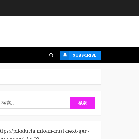
SUBSCRIBE
検
:
ttps://pikakichi.info/in-mist-next-gen-
upplement-0528/