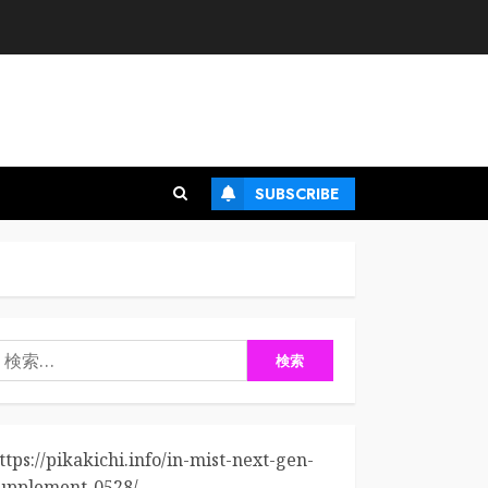
SUBSCRIBE
検
:
ttps://pikakichi.info/in-mist-next-gen-
upplement-0528/