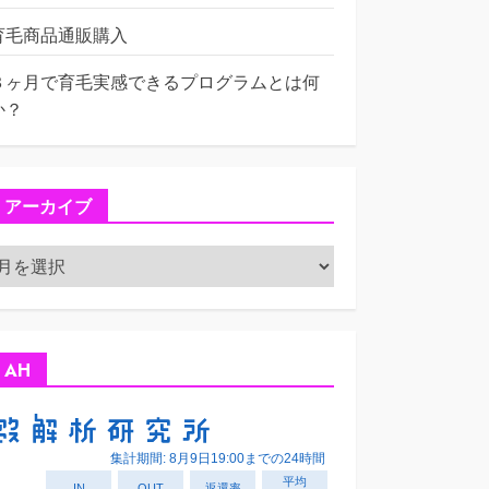
育毛商品通販購入
３ヶ月で育毛実感できるプログラムとは何
か？
アーカイブ
ア
ー
カ
イ
ブ
AH