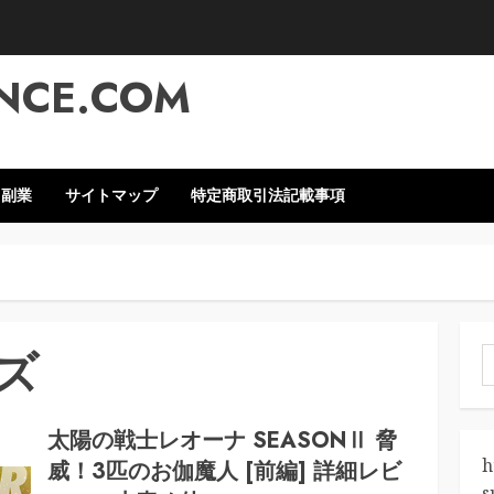
NCE.COM
・副業
サイトマップ
特定商取引法記載事項
ズ
索
太陽の戦士レオーナ SEASONⅡ 脅
h
威！3匹のお伽魔人 [前編] 詳細レビ
s