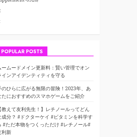
:
:
POPULAR POSTS
ムームードメイン更新料：賢い管理でオン
ラインアイデンティティを守る
手のひらに広がる無限の冒険！2023年、あ
なたにおすすめのスマホゲームをご紹介
【教えて友利先生！】レチノールってどん
な成分？ #ドクターケイ #ビタミンを科学す
る #ただ本物をつくっただけ #レチノール#
友利新