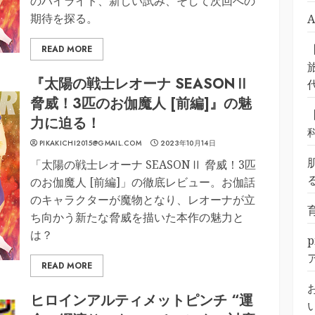
のハイライト、新しい試み、そして次回への
期待を探る。
READ MORE
旅
『太陽の戦士レオーナ SEASONⅡ
脅威！3匹のお伽魔人 [前編]』の魅
力に迫る！
PIKAKICHI2015@GMAIL.COM
2023年10月14日
「太陽の戦士レオーナ SEASONⅡ 脅威！3匹
のお伽魔人 [前編]」の徹底レビュー。お伽話
のキャラクターが魔物となり、レオーナが立
ち向かう新たな脅威を描いた本作の魅力と
は？
READ MORE
ヒロインアルティメットピンチ “運