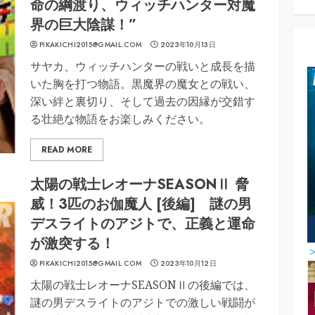
命の綱渡り、ウィッチハンター対魔
界の巨大陰謀！”
PIKAKICHI2015@GMAIL.COM
2023年10月13日
サヤカ、ウィッチハンターの戦いと成長を描
いた胸を打つ物語。黒魔界の魔女との戦い、
深い絆と裏切り、そして過去の因縁が交錯す
る壮絶な物語をお楽しみください。
READ MORE
太陽の戦士レオーナSEASONⅡ 脅
威！3匹のお伽魔人 [後編] 謎の男
デスライトのアジトで、正義と運命
が激突する！
PIKAKICHI2015@GMAIL.COM
2023年10月12日
太陽の戦士レオーナSEASONⅡの後編では、
謎の男デスライトのアジトでの激しい戦闘が