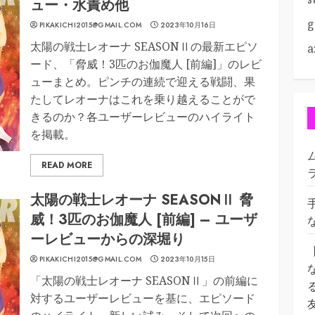
ュー・水責め他
g
PIKAKICHI2015@GMAIL.COM
2023年10月16日
太陽の戦士レオーナ SEASONⅡの最新エピソ
a
ード、「脅威！3匹のお伽魔人 [前編]」のレビ
ューまとめ。ピンチの連続で迎える戦闘、果
たしてレオーナはこれを乗り越えることがで
きるのか？各ユーザーレビューのハイライト
を掲載。
READ MORE
太陽の戦士レオーナ SEASONⅡ 脅
威！3匹のお伽魔人 [前編] – ユーザ
ーレビューからの深堀り
PIKAKICHI2015@GMAIL.COM
2023年10月15日
「太陽の戦士レオーナ SEASONⅡ」の前編に
対するユーザーレビューを基に、エピソード