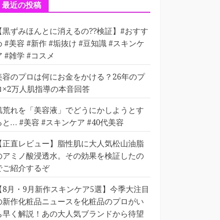
ー
最近の投稿
【黒ずみほんとに消えるの??検証】#おすす
め #美容 #新作 #垢抜け #豆知識 #スキンケ
ア #雑学 #コスメ
美容のプロは何にお金をかける？26年のプ
ロ×2万人肌指導の本音回答
肌荒れを「美容液」でどうにかしようとす
ると… #美容 #スキンケア #40代美容
【正直レビュー】脂性肌に大人気松山油脂
のアミノ酸浸透水。その効果を検証したの
でご紹介するぞ
【8月・9月新作スキンケア5選】今季大注目
の新作化粧品ニュースを化粧品のプロがい
ち早く解説！あの大人気ブランドから待望