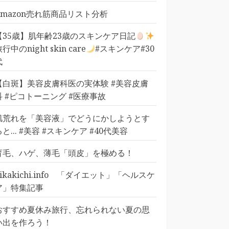
Amazon売れ筋商品リスト分析
【35歳】肌年齢23歳のスキンケア日記
行中のnight skin care
#スキンケア#30
代
【白斑】美容皮膚科医の実体験 #美容皮膚
科 #ピコトーニング #医療事故
肌荒れを「美容液」でどうにかしようとす
ると... #美容 #スキンケア #40代美容
育毛、ハゲ、薄毛「頭皮」を極める！
pikakichi.info 「ダイエット」「ヘルスケ
ア」特集記事
おすすめ夏休み旅行、忘れられない夏の思
い出を作ろう！