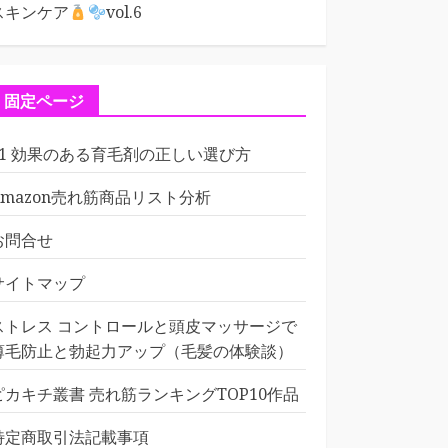
スキンケア
vol.6
固定ページ
01 効果のある育毛剤の正しい選び方
Amazon売れ筋商品リスト分析
お問合せ
サイトマップ
ストレス コントロールと頭皮マッサージで
薄毛防止と勃起力アップ（毛髪の体験談）
ピカキチ叢書 売れ筋ランキングTOP10作品
特定商取引法記載事項