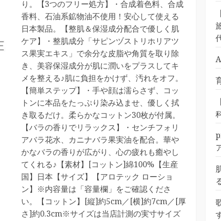
り。【3つのフリー処方】・合成着色料、合成
香料、石油系鉱物油不使用！安心して使える
旅
日本製品。【整肌＆保湿成分配合で優しく肌
ケア】・整肌成分「サピンヅストリホリアツ
ス果実エキス」で余分な皮脂や角質を取り除
き、美容保湿成分が肌に潤いをプラスしてキ
メを整える♪肌に負担をかけず、汚れをオフ。
【簡単ステップ】・手や顔は濡らさず、コッ
トンに本品をたっぷり染み込ませ、優しく拭
き取るだけ。柔らかなコットン30枚が付属。
【バラの香りでリラックス】・センチフォリ
アバラ花水、カニナバラ果実油を配合。華や
かなバラの香りが広がり、心の疲れも癒やし
てくれる♪【素材】[コットン]綿100%【生産
国】日本【サイズ】【アロテック ローショ
ン】※内容量は「容量欄」をご確認くださ
い。【コットン】[縦]約5cm／[横]約7cm／[厚
さ]約0.3cm※サイズは当店計測の実寸サイズ