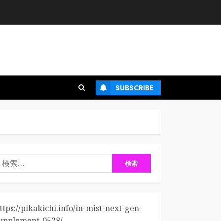
SUBSCRIBE
検
:
ttps://pikakichi.info/in-mist-next-gen-
upplement-0528/