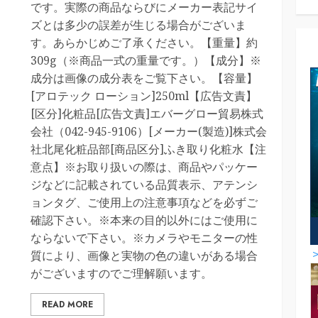
です。実際の商品ならびにメーカー表記サイ
ズとは多少の誤差が生じる場合がございま
す。あらかじめご了承ください。【重量】約
309g（※商品一式の重量です。）【成分】※
成分は画像の成分表をご覧下さい。【容量】
[アロテック ローション]250ml【広告文責】
[区分]化粧品[広告文責]エバーグロー貿易株式
会社（042-945-9106）[メーカー(製造)]株式会
社北尾化粧品部[商品区分]ふき取り化粧水【注
意点】※お取り扱いの際は、商品やパッケー
ジなどに記載されている品質表示、アテンシ
ョンタグ、ご使用上の注意事項などを必ずご
確認下さい。※本来の目的以外にはご使用に
ならないで下さい。※カメラやモニターの性
質により、画像と実物の色の違いがある場合
がございますのでご理解願います。
READ MORE