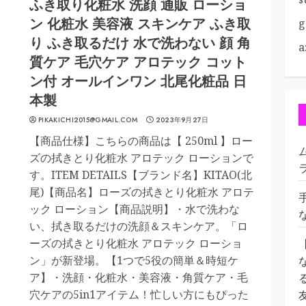
ふき取り化粧水 洗顔 通販 ローショ
ン 化粧水 美容液 スキンケア ふき取
g
り ふき取るだけ 水で洗わない 顔 角
a
質ケア 毛穴ケア アロテック コット
ン付 オールインワン 北尾化粧品 日
本製
PIKAKICHI2015@GMAIL.COM
2023年9月27日
【商品仕様】こちらの商品は【 250ml 】ロー
ズの拭きとり化粧水 アロテック ローションで
す。ITEM DETAILS【ブランド名】KITAO(北
尾)【商品名】ローズの拭きとり化粧水 アロテ
ック ローション【商品説明】・水で洗わな
い、拭き取るだけの洗顔＆スキンケア。「ロ
ーズの拭きとり化粧水 アロテック ローショ
ン」が新登場。【1つで5役の簡単＆時短ケ
ア】・洗顔・化粧水・美容液・角質ケア・毛
穴ケアの5in1アイテム！忙しい方にもぴった