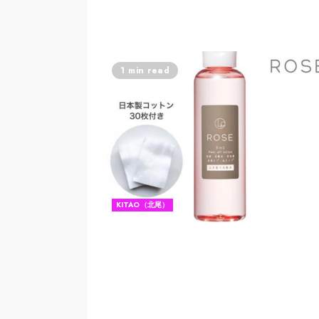
1 min read
KITAO（北尾）