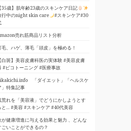
【35歳】肌年齢23歳のスキンケア日記
行中のnight skin care
#スキンケア#30
代
Amazon売れ筋商品リスト分析
育毛、ハゲ、薄毛「頭皮」を極める！
【白斑】美容皮膚科医の実体験 #美容皮膚
科 #ピコトーニング #医療事故
pikakichi.info 「ダイエット」「ヘルスケ
ア」特集記事
肌荒れを「美容液」でどうにかしようとす
ると... #美容 #スキンケア #40代美容
歌が健康増進に与える効果と魅力 、どんな
すごいことができるの？