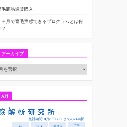
育毛商品通販購入
３ヶ月で育毛実感できるプログラムとは何
か？
アーカイブ
ア
ー
カ
イ
ブ
AH