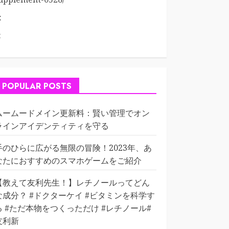
:
:
POPULAR POSTS
ムームードメイン更新料：賢い管理でオン
ラインアイデンティティを守る
手のひらに広がる無限の冒険！2023年、あ
なたにおすすめのスマホゲームをご紹介
【教えて友利先生！】レチノールってどん
な成分？ #ドクターケイ #ビタミンを科学す
る #ただ本物をつくっただけ #レチノール#
友利新