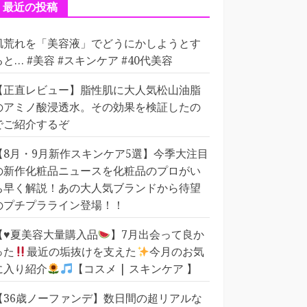
ー
最近の投稿
肌荒れを「美容液」でどうにかしようとす
ると… #美容 #スキンケア #40代美容
【正直レビュー】脂性肌に大人気松山油脂
のアミノ酸浸透水。その効果を検証したの
でご紹介するぞ
【8月・9月新作スキンケア5選】今季大注目
の新作化粧品ニュースを化粧品のプロがい
ち早く解説！あの大人気ブランドから待望
のプチプラライン登場！！
【
♥️
夏美容大量購入品
】7月出会って良か
った
最近の垢抜けを支えた
今月のお気
に入り紹介
【コスメ | スキンケア 】
【36歳ノーファンデ】数日間の超リアルな