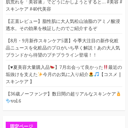
肌荒れを「美容液」でどうにかしようとすると… #美容 #
スキンケア #40代美容
【正直レビュー】脂性肌に大人気松山油脂のアミノ酸浸
透水。その効果を検証したのでご紹介するぞ
【8月・9月新作スキンケア5選】今季大注目の新作化粧
品ニュースを化粧品のプロがいち早く解説！あの大人気
ブランドから待望のプチプラライン登場！！
【
♥️
夏美容大量購入品
】7月出会って良かった
最近の
垢抜けを支えた
今月のお気に入り紹介
【コスメ |
スキンケア 】
【36歳ノーファンデ】数日間の超リアルなスキンケア
vol.6
固定ページ