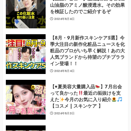
山油脂のアミノ酸浸透水。その効果
を検証したのでご紹介するぞ
2026年8月6日
【8月・9月新作スキンケア5選】今
季大注目の新作化粧品ニュースを化
粧品のプロがいち早く解説！あの大
人気ブランドから待望のプチプララ
イン登場！！
2026年8月4日
【
♥️
夏美容大量購入品
】7月出会
って良かった
最近の垢抜けを支
えた
今月のお気に入り紹介
【コスメ | スキンケア 】
2026年8月3日