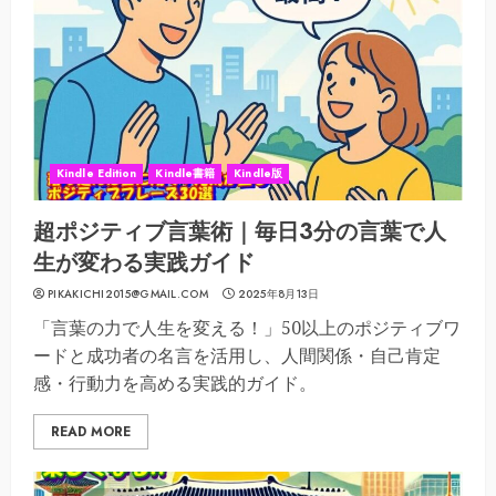
Kindle Edition
Kindle書籍
Kindle版
超ポジティブ言葉術｜毎日3分の言葉で人
生が変わる実践ガイド
PIKAKICHI2015@GMAIL.COM
2025年8月13日
「言葉の力で人生を変える！」50以上のポジティブワ
ードと成功者の名言を活用し、人間関係・自己肯定
感・行動力を高める実践的ガイド。
READ MORE