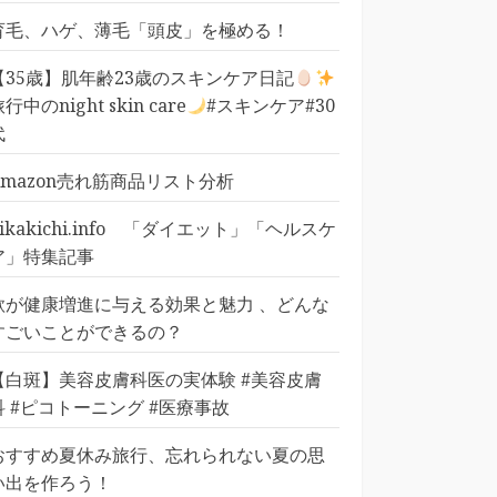
育毛、ハゲ、薄毛「頭皮」を極める！
【35歳】肌年齢23歳のスキンケア日記
行中のnight skin care
#スキンケア#30
代
Amazon売れ筋商品リスト分析
pikakichi.info 「ダイエット」「ヘルスケ
ア」特集記事
歌が健康増進に与える効果と魅力 、どんな
すごいことができるの？
【白斑】美容皮膚科医の実体験 #美容皮膚
科 #ピコトーニング #医療事故
おすすめ夏休み旅行、忘れられない夏の思
い出を作ろう！