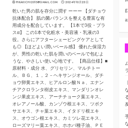
PIKAKICHI2015@GMAIL.COM
2024年10月23日
g
乾いた男の肌を存分に潤す ーーー 【ダチョウ
抗体配合】 肌の菌バランスを整える豊富な有
a
用成分を配合しています。 【1本で3役・プラ
スα】 この1本で化粧水・美容液・乳液の3
役。さらにアフターシェービングケアとして
も◎ 【ほどよい潤いベール感】 優れた保湿力
が、男性の乾いた肌を潤いのベールで包むよ
うな、やさしい使い心地です。 【商品仕様】■
原材料・成分 水、グリセリン、マルチトー
ル、ＢＧ、１，２－ヘキサンジオール、ダチ
ョウ卵黄エキス、ヒアルロン酸Ｎａ、エナン
チアクロランタ樹皮エキス、マンダリンオレ
ンジ果皮エキス、アーチチョーク葉エキス、
オレアノール酸、カンゾウ根エキス、ツボク
サエキス、チャ葉エキス、イタドリ根エキ
ス、オウゴン根エキス、カミツレ花エキス、
ローズマリー葉エキス、ホホバ種子油、ＰＥ