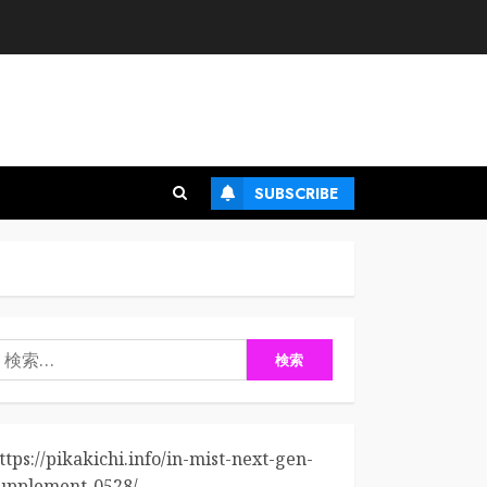
SUBSCRIBE
検
:
ttps://pikakichi.info/in-mist-next-gen-
upplement-0528/