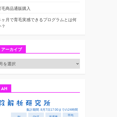
育毛商品通販購入
３ヶ月で育毛実感できるプログラムとは何
か？
アーカイブ
ア
ー
カ
イ
ブ
AH