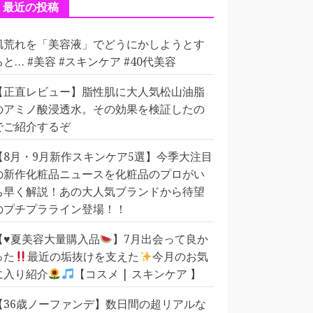
ー
最近の投稿
肌荒れを「美容液」でどうにかしようとす
ると… #美容 #スキンケア #40代美容
【正直レビュー】脂性肌に大人気松山油脂
のアミノ酸浸透水。その効果を検証したの
でご紹介するぞ
【8月・9月新作スキンケア5選】今季大注目
の新作化粧品ニュースを化粧品のプロがい
ち早く解説！あの大人気ブランドから待望
のプチプラライン登場！！
【
♥️
夏美容大量購入品
】7月出会って良か
った
最近の垢抜けを支えた
今月のお気
に入り紹介
【コスメ | スキンケア 】
【36歳ノーファンデ】数日間の超リアルな