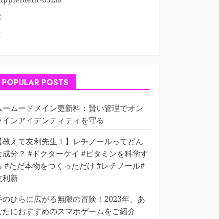
:
:
POPULAR POSTS
ムームードメイン更新料：賢い管理でオン
ラインアイデンティティを守る
【教えて友利先生！】レチノールってどん
な成分？ #ドクターケイ #ビタミンを科学す
る #ただ本物をつくっただけ #レチノール#
友利新
手のひらに広がる無限の冒険！2023年、あ
なたにおすすめのスマホゲームをご紹介