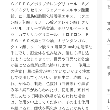
Ｇ／ＰＰＧ／ポリブチレングリコール－８／
５／３グリセリン、フェノールスルホン酸亜
鉛、ヒト脂肪細胞順化培養液エキス、（クエ
ン酸／乳酸／リノール酸／オレイン酸）グリ
旅
セリル、オリーブ果実油、ポリソルベート６
０、カプリリルグリコール、トロポロン、Ｐ
ＥＧ－６０水添ヒマシ油、キサンタンガム、
クエン酸、クエン酸Ｎａ 適量(3push)を清潔な
手に取り、顔全体を包み込み、優しく押し込
むようになじませます。目元や口元など乾燥
が気になる箇所は重ね塗りします。 ［使用上
の注意］ 肌に異常が生じていないかよく注意
して使用してください。使用中に、赤味、は
れ、かゆみ、刺激、色抜け（白斑等）や黒ず
み等の異常があらわれたり、使用後、直射日
光にあたって同様の異常があらわれた場合
は、使用を中止してください。そのまま使用
を続けると、症状を悪化させることがありま