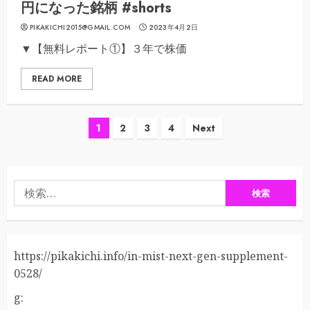
円になった銘柄 #shorts
PIKAKICHI2015@GMAIL.COM
2023年4月2日
▼【無料レポート①】３年で株価
READ MORE
投
1
2
3
4
Next
稿
の
検
ペ
索:
ー
https://pikakichi.info/in-mist-next-gen-supplement-
ジ
0528/
送
g: