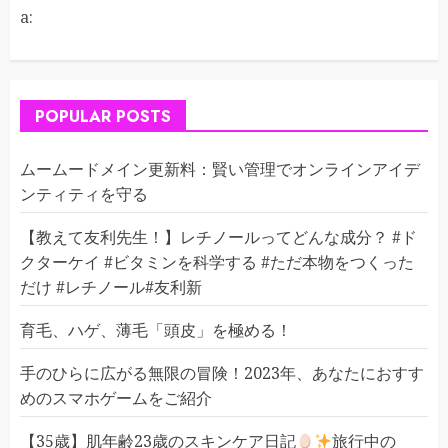
り
a:
POPULAR POSTS
ムームードメイン更新料：賢い管理でオンラインアイデ
ンティティを守る
【教えて友利先生！】レチノールってどんな成分？ #ド
クターケイ #ビタミンを科学する #ただ本物をつくった
だけ #レチノール#友利新
育毛、ハゲ、薄毛「頭皮」を極める！
手のひらに広がる無限の冒険！2023年、あなたにおすす
めのスマホゲームをご紹介
【35歳】肌年齢23歳のスキンケア日記
旅行中の