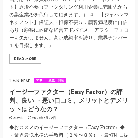
ト】返済不要（ファクタリング利用企業に売掛先から
の集金業務を代行して頂きます。） ４．【ジャパンマ
ネジメント】保証人・担保不要５．顧客満足度に自信
あり（顧客に的確な経営アドバイス、 アフターフォロ
ーも欠かしません。高い成約率を誇り、業界ナンバー
１を目指します。）
READ MORE
マネー・資産・副業
1 MIN READ
イージーファクター（Easy Factor）の評
判、良い ・悪い口コミ、メリットとデメリ
ットはどうなの？
ADMIN
2023年5月22日
◆おススメのイージーファクター（Easy Factor）◆
・業界最低水準の手数料（２％〜８％） ・最短即日振