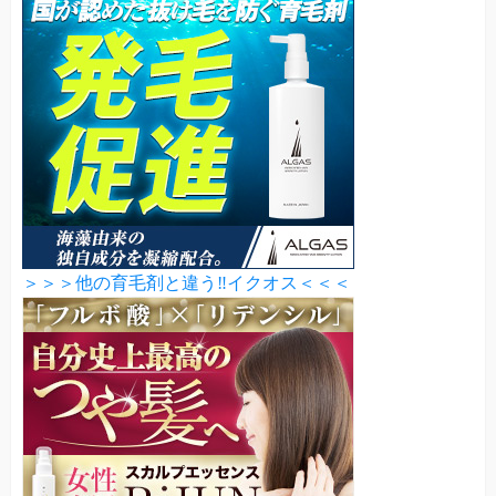
＞＞＞他の育毛剤と違う‼イクオス＜＜＜