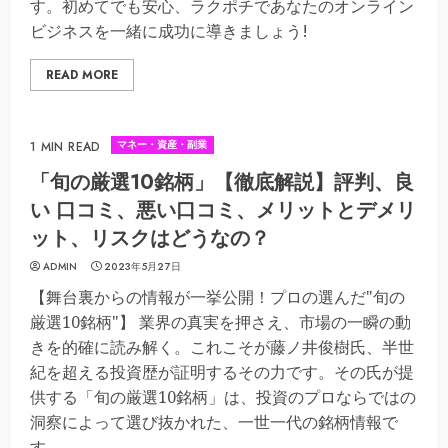
す。初めてでも安心、ラクポチであなたのオンライン
ビジネスを一緒に成功に導きましょう!
READ MORE
マネー・資産・副業
1 MIN READ
「旬の厳選10銘柄」【徹底解説】評判、良
い 口コミ、悪い口コミ、メリットとデメリ
ット、リスクはどうなの？
ADMIN
2023年5月27日
【舞台裏からの情報が一挙公開！プロの選んだ"旬の
厳選10銘柄"】 業界の真実を押さえ、市場の一瞬の動
きを的確に読み解く。これこそが藤ノ井俊樹氏、半世
紀を超える投資歴が証明するその力です。その氏が提
供する「旬の厳選10銘柄」は、投資のプロならではの
洞察によって選び抜かれた、一世一代の銘柄情報で
す。