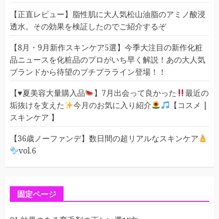
【正直レビュー】脂性肌に大人気松山油脂のアミノ酸浸
透水。その効果を検証したのでご紹介するぞ
【8月・9月新作スキンケア5選】今季大注目の新作化粧
品ニュースを化粧品のプロがいち早く解説！あの大人気
ブランドから待望のプチプラライン登場！！
【
♥️
夏美容大量購入品
】7月出会って良かった
最近の
垢抜けを支えた
今月のお気に入り紹介
【コスメ |
スキンケア 】
【36歳ノーファンデ】数日間の超リアルなスキンケア
vol.6
固定ページ