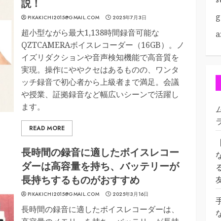
説！
g
PIKAKICHI2015@GMAIL.COM
2025年7月3日
超小型ながら最大1,138時間録音可能な
a
QZTCAMERAボイスレコーダー（16GB）。ノ
イズリダクションや音声検知機能で高音質を
実現。操作にややクセはあるものの、ワンタ
ッチ録音で初心者から上級者まで満足。会議
や授業、証拠録音など幅広いシーンで活躍し
ます。
READ MORE
長時間の録音に適したボイスレコー
ダーは高容量を持ち、バッテリーが
長持ちするものがおすすめ
PIKAKICHI2015@GMAIL.COM
2025年3月16日
長時間の録音に適したボイスレコーダーは、