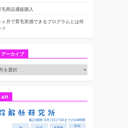
育毛商品通販購入
３ヶ月で育毛実感できるプログラムとは何
か？
アーカイブ
ア
ー
カ
イ
ブ
AH