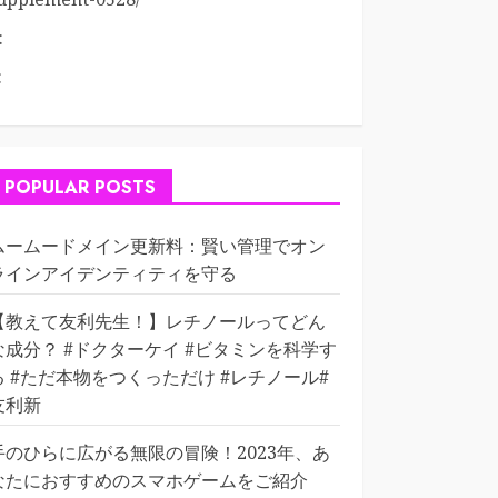
:
:
POPULAR POSTS
ムームードメイン更新料：賢い管理でオン
ラインアイデンティティを守る
【教えて友利先生！】レチノールってどん
な成分？ #ドクターケイ #ビタミンを科学す
る #ただ本物をつくっただけ #レチノール#
友利新
手のひらに広がる無限の冒険！2023年、あ
なたにおすすめのスマホゲームをご紹介