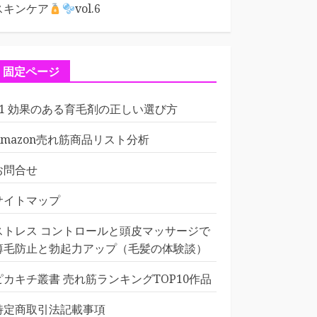
スキンケア
vol.6
固定ページ
01 効果のある育毛剤の正しい選び方
Amazon売れ筋商品リスト分析
お問合せ
サイトマップ
ストレス コントロールと頭皮マッサージで
薄毛防止と勃起力アップ（毛髪の体験談）
ピカキチ叢書 売れ筋ランキングTOP10作品
特定商取引法記載事項