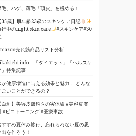
育毛、ハゲ、薄毛「頭皮」を極める！
【35歳】肌年齢23歳のスキンケア日記
行中のnight skin care
#スキンケア#30
代
Amazon売れ筋商品リスト分析
pikakichi.info 「ダイエット」「ヘルスケ
ア」特集記事
歌が健康増進に与える効果と魅力 、どんな
すごいことができるの？
【白斑】美容皮膚科医の実体験 #美容皮膚
科 #ピコトーニング #医療事故
おすすめ夏休み旅行、忘れられない夏の思
い出を作ろう！