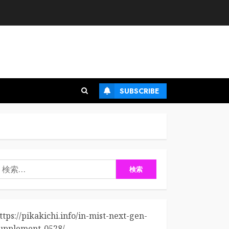
SUBSCRIBE
検
:
ttps://pikakichi.info/in-mist-next-gen-
upplement-0528/