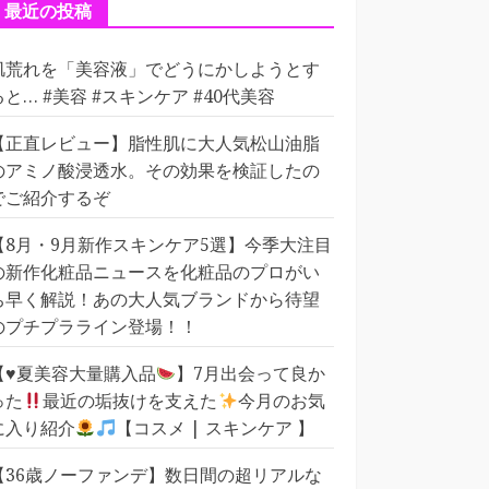
ー
最近の投稿
肌荒れを「美容液」でどうにかしようとす
ると… #美容 #スキンケア #40代美容
【正直レビュー】脂性肌に大人気松山油脂
のアミノ酸浸透水。その効果を検証したの
でご紹介するぞ
【8月・9月新作スキンケア5選】今季大注目
の新作化粧品ニュースを化粧品のプロがい
ち早く解説！あの大人気ブランドから待望
のプチプラライン登場！！
【
♥️
夏美容大量購入品
】7月出会って良か
った
最近の垢抜けを支えた
今月のお気
に入り紹介
【コスメ | スキンケア 】
【36歳ノーファンデ】数日間の超リアルな