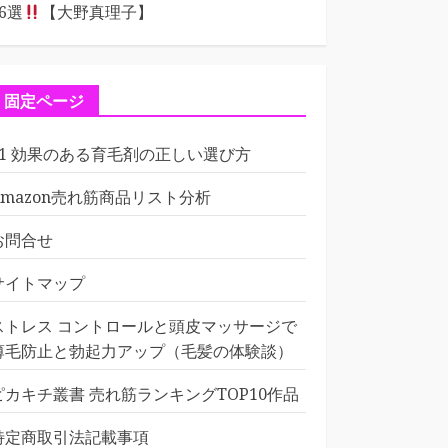
16選
【大野真理子】
固定ページ
01 効果のある育毛剤の正しい選び方
Amazon売れ筋商品リスト分析
お問合せ
サイトマップ
ストレス コントロールと頭皮マッサージで
薄毛防止と勃起力アップ（毛髪の体験談）
ピカキチ叢書 売れ筋ランキングTOP10作品
特定商取引法記載事項