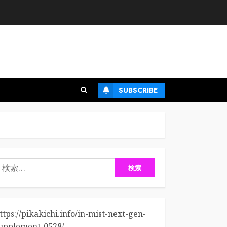
SUBSCRIBE
検
:
ttps://pikakichi.info/in-mist-next-gen-
upplement-0528/