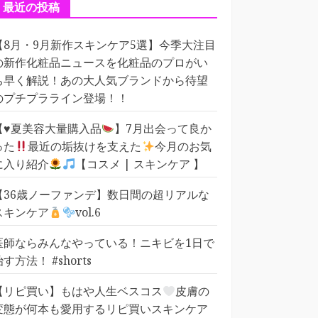
ー
最近の投稿
【8月・9月新作スキンケア5選】今季大注目
の新作化粧品ニュースを化粧品のプロがい
ち早く解説！あの大人気ブランドから待望
のプチプラライン登場！！
【
♥️
夏美容大量購入品
】7月出会って良か
った
最近の垢抜けを支えた
今月のお気
に入り紹介
【コスメ | スキンケア 】
【36歳ノーファンデ】数日間の超リアルな
スキンケア
vol.6
医師ならみんなやっている！ニキビを1日で
治す方法！ #shorts
【リピ買い】もはや人生ベスコス
皮膚の
変態が何本も愛用するリピ買いスキンケア