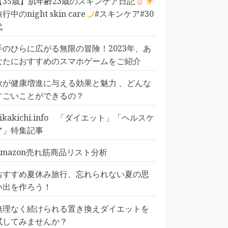
【35歳】肌年齢23歳のスキンケア日記
行中のnight skin care
#スキンケア#30
代
手のひらに広がる無限の冒険！2023年、あ
なたにおすすめのスマホゲームをご紹介
歌が健康増進に与える効果と魅力 、どんな
すごいことができるの？
pikakichi.info 「ダイエット」「ヘルスケ
ア」特集記事
Amazon売れ筋商品リスト分析
おすすめ夏休み旅行、忘れられない夏の思
い出を作ろう！
無理なく続けられる置き換えダイエットを
試してみませんか？