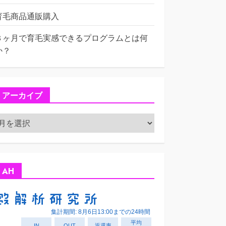
育毛商品通販購入
３ヶ月で育毛実感できるプログラムとは何
か？
アーカイブ
ア
ー
カ
イ
ブ
AH