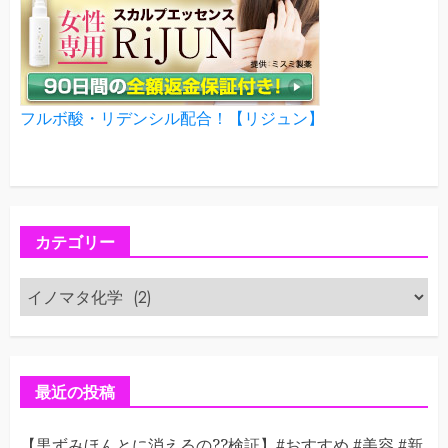
フルボ酸・リデンシル配合！【リジュン】
カテゴリー
カ
テ
ゴ
リ
ー
最近の投稿
【黒ずみほんとに消えるの??検証】#おすすめ #美容 #新