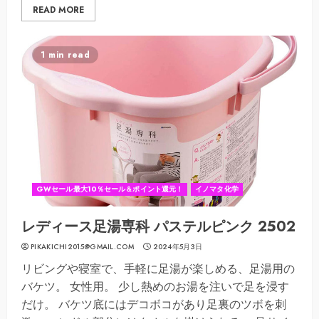
READ MORE
1 min read
GWセール最大10％セール＆ポイント還元！
イノマタ化学
レディース足湯専科 パステルピンク 2502
PIKAKICHI2015@GMAIL.COM
2024年5月3日
リビングや寝室で、手軽に足湯が楽しめる、足湯用の
バケツ。 女性用。 少し熱めのお湯を注いで足を浸す
だけ。 バケツ底にはデコボコがあり足裏のツボを刺