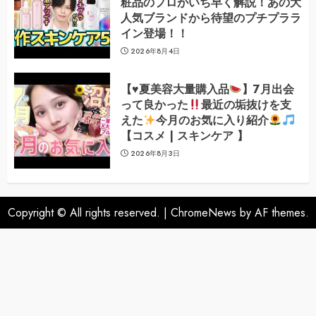
粧品のプロがいち早く解説！あの大
人気ブランドから待望のプチプララ
イン登場！！
2026年8月4日
【
♥️
夏美容大量購入品
】7月出会
って良かった
最近の垢抜けを支
えた
今月のお気に入り紹介
【コスメ | スキンケア 】
2026年8月3日
Copyright © All rights reserved.
|
ChromeNews
by AF themes.