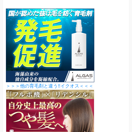
＞＞＞他の育毛剤と違う‼イクオス＜＜＜