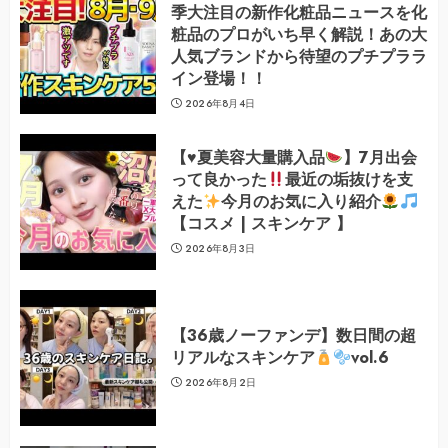
季大注目の新作化粧品ニュースを化
粧品のプロがいち早く解説！あの大
人気ブランドから待望のプチプララ
イン登場！！
2026年8月4日
【
♥️
夏美容大量購入品
】7月出会
って良かった
最近の垢抜けを支
えた
今月のお気に入り紹介
【コスメ | スキンケア 】
2026年8月3日
【36歳ノーファンデ】数日間の超
リアルなスキンケア
vol.6
2026年8月2日