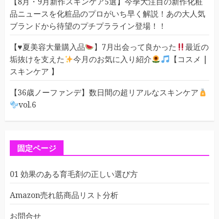
【8月・9月新作スキンケア5選】今季大注目の新作化粧
品ニュースを化粧品のプロがいち早く解説！あの大人気
ブランドから待望のプチプラライン登場！！
【
♥️
夏美容大量購入品
】7月出会って良かった
最近の
垢抜けを支えた
今月のお気に入り紹介
【コスメ |
スキンケア 】
【36歳ノーファンデ】数日間の超リアルなスキンケア
vol.6
固定ページ
01 効果のある育毛剤の正しい選び方
Amazon売れ筋商品リスト分析
お問合せ