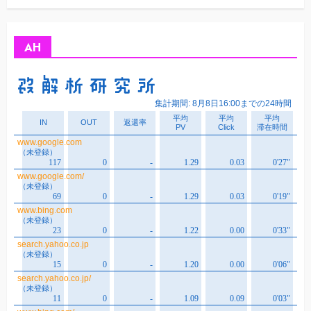
カ
イ
ブ
AH