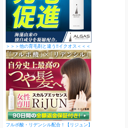
＞＞＞他の育毛剤と違う‼イクオス＜＜＜
フルボ酸・リデンシル配合！【リジュン】