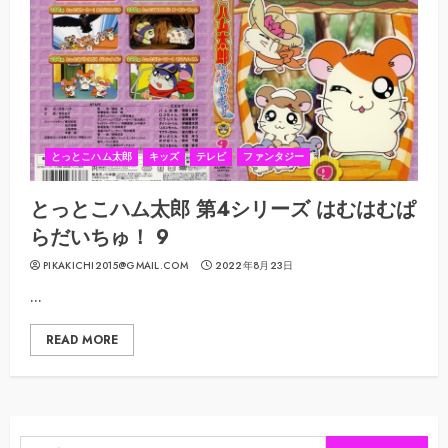
とっとこハム太郎
キッズ
テレビ
ファンタジー
とっとこハム太郎 第4シリーズ はむはむぱ
らだいちゅ！ 9
PIKAKICHI2015@GMAIL.COM
2022年8月23日
...
READ MORE
検