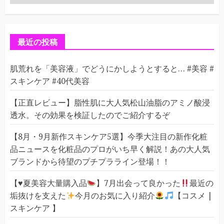
テ
ゴ
リ
ー
最近の投稿
肌荒れを「美容液」でどうにかしようとすると… #美容 #
スキンケア #40代美容
【正直レビュー】脂性肌に大人気松山油脂のアミノ酸浸
透水。その効果を検証したのでご紹介するぞ
【8月・9月新作スキンケア5選】今季大注目の新作化粧
品ニュースを化粧品のプロがいち早く解説！あの大人気
ブランドから待望のプチプラライン登場！！
【
♥️
夏美容大量購入品
】7月出会って良かった
最近の
垢抜けを支えた
今月のお気に入り紹介
【コスメ |
スキンケア 】