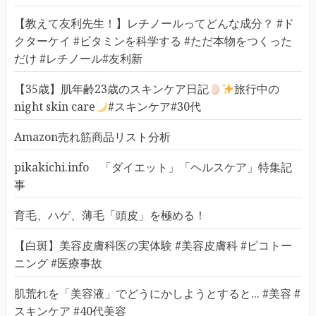
【教えて友利先生！】レチノールってどんな成分？ #ド
クターケイ #ビタミンを科学する #ただ本物をつくった
だけ #レチノール#友利新
【35歳】肌年齢23歳のスキンケア日記
旅行中の
night skin care
#スキンケア#30代
Amazon売れ筋商品リスト分析
pikakichi.info 「ダイエット」「ヘルスケア」特集記
事
育毛、ハゲ、薄毛「頭皮」を極める！
【白斑】美容皮膚科医の実体験 #美容皮膚科 #ピコトー
ニング #医療事故
肌荒れを「美容液」でどうにかしようとすると... #美容 #
スキンケア #40代美容