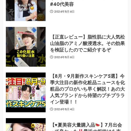
#40代美容
2026年8月6日
【正直レビュー】脂性肌に大人気松
山油脂のアミノ酸浸透水。その効果
を検証したのでご紹介するぞ
2026年8月6日
【8月・9月新作スキンケア5選】今
季大注目の新作化粧品ニュースを化
粧品のプロがいち早く解説！あの大
人気ブランドから待望のプチプララ
イン登場！！
2026年8月4日
【
♥️
夏美容大量購入品
】7月出会