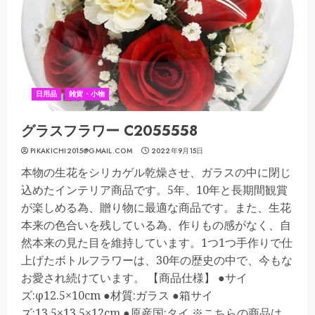
日用品
雑貨・小物
グラスフラワー C2055558
PIKAKICHI2015@GMAIL.COM
2022年9月15日
本物の生花をシリカゲル乾燥させ、ガラスの中に閉じ
込めたインテリア商品です。5年、10年と長期間観賞
が楽しめる為、贈り物に最適な商品です。また、生花
本来の色合いを残している為、作りもの感がなく、自
然本来の見た目を維持しています。1つ1つ手作りで仕
上げたボトルフラワーは、30年の歴史の中で、今もな
お愛され続けています。 【商品仕様】 ●サイ
ズ:φ12.5×10cm ●材質:ガラス ●箱サイ
ズ:13.5×13.5×12cm ●原産国:タイ ※こちらの商品は、