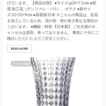
げています。 【商品仕様】 ●サイズ:φ20×7.5cm ●材
質:加工花（デンファレ・バラ）、ガラス ●箱サイ
ズ:22×23×9cm ●原産国:日本 ※こちらの商品は、生花
を加工しているため、花の色・形が多少異なる場合が
ございます。 ●機能・特長:【日本製】 ご注文後のキ
ャンセルは原則、承っておりません。 事前に十分にご
検討いただいた上でご注文ください。
READ MORE
1 min read