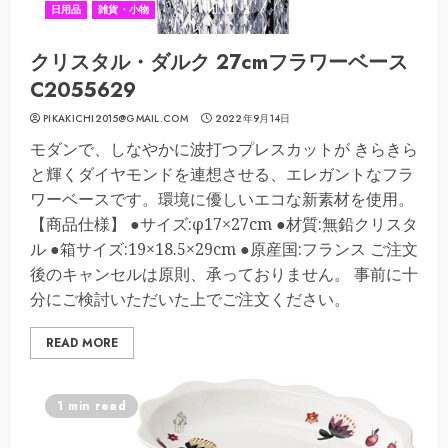
日用品
雑貨・小物
クリスタル・ダルク 27cmフラワーベース
C2055629
PIKAKICHI2015@GMAIL.COM
2022年9月14日
モダンで、しなやかに波打つプレスカットが きらきら
と輝くダイヤモンドを連想させる、エレガントなフラ
ワーベースです。環境に優しいエコな新素材を使用。
【商品仕様】 ●サイズ:φ17×27cm ●材質:無鉛クリスタ
ル ●箱サイズ:19×18.5×29cm ●原産国:フランス ご注文
後のキャンセルは原則、承っておりません。 事前に十
分にご検討いただいた上でご注文ください。
READ MORE
1 min read