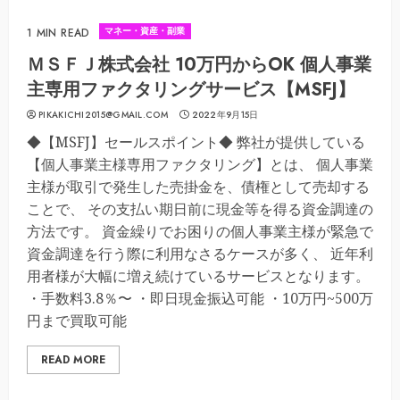
マネー・資産・副業
1 MIN READ
ＭＳＦＪ株式会社 10万円からOK 個人事業
主専用ファクタリングサービス【MSFJ】
PIKAKICHI2015@GMAIL.COM
2022年9月15日
◆【MSFJ】セールスポイント◆ 弊社が提供している
【個人事業主様専用ファクタリング】とは、 個人事業
主様が取引で発生した売掛金を、債権として売却する
ことで、 その支払い期日前に現金等を得る資金調達の
方法です。 資金繰りでお困りの個人事業主様が緊急で
資金調達を行う際に利用なさるケースが多く、 近年利
用者様が大幅に増え続けているサービスとなります。
・手数料3.8％〜 ・即日現金振込可能 ・10万円~500万
円まで買取可能
READ MORE