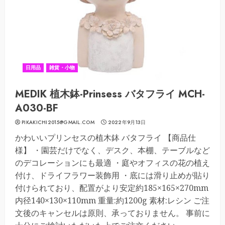
日用品
雑貨・小物
MEDIK 植木鉢-Prinsess バタフライ MCH-
A030-BF
PIKAKICHI2015@GMAIL.COM
2022年9月13日
かわいいプリンセスの植木鉢 バタフライ 【商品仕
様】 ・園芸だけでなく、デスク、本棚、テーブルなど
のデコレーションにも最適 ・庭やオフィスの花の植え
付け、ドライフラワー装飾用 ・底には滑り止めが貼り
付けられており、配置がより安定約185×165×270mm
内径140×130×110mm 重量:約1200g 素材:レシン ご注
文後のキャンセルは原則、承っておりません。 事前に