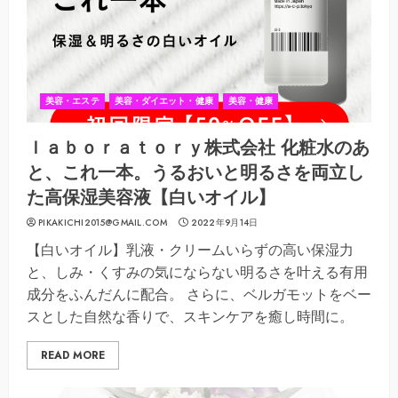
美容・エステ
美容・ダイエット・健康
美容・健康
ｌａｂｏｒａｔｏｒｙ株式会社 化粧水のあ
と、これ一本。うるおいと明るさを両立し
た高保湿美容液【白いオイル】
PIKAKICHI2015@GMAIL.COM
2022年9月14日
【白いオイル】乳液・クリームいらずの高い保湿力
と、しみ・くすみの気にならない明るさを叶える有用
成分をふんだんに配合。 さらに、ベルガモットをベー
スとした自然な香りで、スキンケアを癒し時間に。
READ MORE