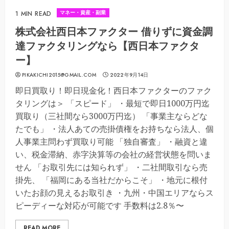
マネー・資産・副業
1 MIN READ
株式会社西日本ファクター 借りずに資金調
達ファクタリングなら【西日本ファクタ
ー】
PIKAKICHI2015@GMAIL.COM
2022年9月14日
即日買取り！即日現金化！西日本ファクターのファク
タリングは＞ 「スピード」 ・最短で即日1000万円迄
買取り（三社間なら3000万円迄） 「事業主ならどな
たでも」 ・法人あての売掛債権をお持ちなら法人、個
人事業主問わず買取り可能 「独自審査」 ・融資と違
い、税金滞納、赤字決算等の会社の経営状態を問いま
せん 「お取引先には知られず」 ・二社間取引なら売
掛先、 「福岡にある当社だからこそ」 ・地元に根付
いたお顔の見えるお取引き ・九州・中国エリアならス
ピーディーな対応が可能です 手数料は2.8％〜
READ MORE