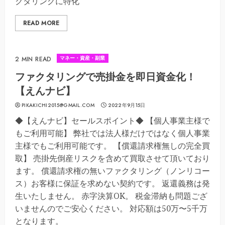
クタリングに特化
READ MORE
マネー・資産・副業
2 MIN READ
ファクタリングで売掛金を即日資金化！
【えんナビ】
PIKAKICHI2015@GMAIL.COM
2022年9月15日
◆【えんナビ】セールスポイント◆ 【個人事業主様で
もご利用可能】 弊社では法人様だけではなく個人事業
主様でもご利用可能です。 【償還請求権無しの完全買
取】 売掛先倒産リスクを含めて買取させて頂いており
ます。 償還請求権の無いファクタリング（ノンリコー
ス）お客様に保証を求めない契約です。 返還義務は発
生いたしません。 赤字決算OK。 税金滞納も問題ござ
いませんのでご安心ください。 対応額は50万〜5千万
となります。