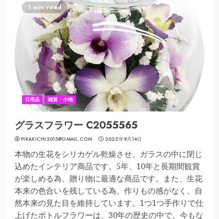
1 min read
日用品
雑貨・小物
グラスフラワー C2055565
PIKAKICHI2015@GMAIL.COM
2022年9月14日
本物の生花をシリカゲル乾燥させ、ガラスの中に閉じ
込めたインテリア商品です。5年、10年と長期間観賞
が楽しめる為、贈り物に最適な商品です。また、生花
本来の色合いを残している為、作りもの感がなく、自
然本来の見た目を維持しています。1つ1つ手作りで仕
上げたボトルフラワーは、30年の歴史の中で、今もな