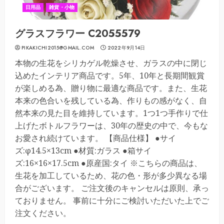
日用品
雑貨・小物
グラスフラワー C2055579
PIKAKICHI2015@GMAIL.COM
2022年9月14日
本物の生花をシリカゲル乾燥させ、ガラスの中に閉じ
込めたインテリア商品です。5年、10年と長期間観賞
が楽しめる為、贈り物に最適な商品です。また、生花
本来の色合いを残している為、作りもの感がなく、自
然本来の見た目を維持しています。1つ1つ手作りで仕
上げたボトルフラワーは、30年の歴史の中で、今もな
お愛され続けています。 【商品仕様】 ●サイ
ズ:φ14.5×13cm ●材質:ガラス ●箱サイ
ズ:16×16×17.5cm ●原産国:タイ ※こちらの商品は、
生花を加工しているため、花の色・形が多少異なる場
合がございます。 ご注文後のキャンセルは原則、承っ
ておりません。 事前に十分にご検討いただいた上でご
注文ください。