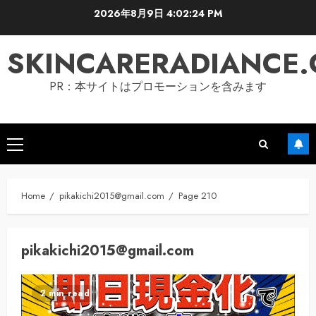
Skip
2026年8月9日
4:02:25 PM
to
content
SKINCARERADIANCE
PR：本サイトはプロモーションを含みます
Primary
Menu
Home
pikakichi2015@gmail.com
Page 210
pikakichi2015@gmail.com
2 min read