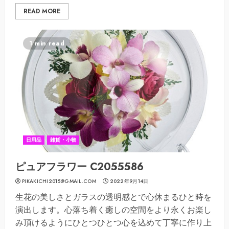
READ MORE
1 min read
日用品
雑貨・小物
ピュアフラワー C2055586
PIKAKICHI2015@GMAIL.COM
2022年9月14日
生花の美しさとガラスの透明感とで心休まるひと時を
演出します。心落ち着く癒しの空間をより永くお楽し
み頂けるようにひとつひとつ心を込めて丁寧に作り上