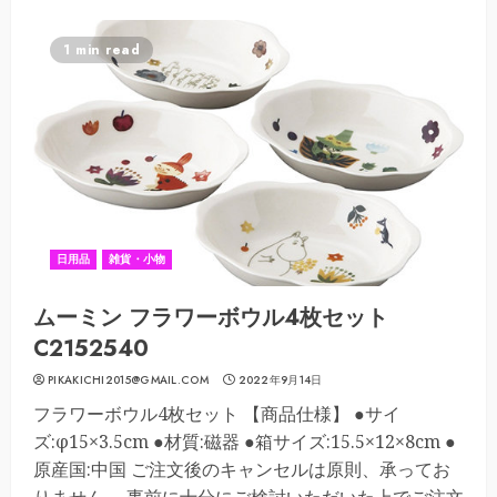
1 min read
日用品
雑貨・小物
ムーミン フラワーボウル4枚セット
C2152540
PIKAKICHI2015@GMAIL.COM
2022年9月14日
フラワーボウル4枚セット 【商品仕様】 ●サイ
ズ:φ15×3.5cm ●材質:磁器 ●箱サイズ:15.5×12×8cm ●
原産国:中国 ご注文後のキャンセルは原則、承ってお