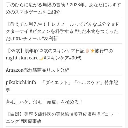
手のひらに広がる無限の冒険！2023年、あなたにおすす
めのスマホゲームをご紹介
【教えて友利先生！】レチノールってどんな成分？ #ド
クターケイ #ビタミンを科学する #ただ本物をつくった
だけ #レチノール#友利新
【35歳】肌年齢23歳のスキンケア日記
旅行中の
night skin care
#スキンケア#30代
Amazon売れ筋商品リスト分析
pikakichi.info 「ダイエット」「ヘルスケア」特集記
事
育毛、ハゲ、薄毛「頭皮」を極める！
【白斑】美容皮膚科医の実体験 #美容皮膚科 #ピコトー
ニング #医療事故