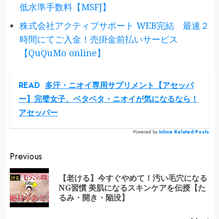
低水準手数料【MSFJ】
株式会社アクティブサポート WEB完結 最速２
時間にてご入金！売掛金前払いサービス
【QuQuMo online】
READ
多汗・ニオイ専用サプリメント【アセッパ
ー】完璧女子、ベタベタ・ニオイが気になるなら！
アセッパー
Powered by
Inline Related Posts
Continue
Previous
Reading
【老ける】今すぐやめて！汚い毛穴になる
Pr
NG習慣 美肌になるスキンケアを伝授【た
po
るみ・開き・陥没】