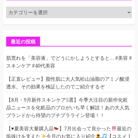
カ
テ
ゴ
リ
ー
最近の投稿
肌荒れを「美容液」でどうにかしようとすると… #美容 #
スキンケア #40代美容
【正直レビュー】脂性肌に大人気松山油脂のアミノ酸浸
透水。その効果を検証したのでご紹介するぞ
【8月・9月新作スキンケア5選】今季大注目の新作化粧
品ニュースを化粧品のプロがいち早く解説！あの大人気
ブランドから待望のプチプラライン登場！！
【
♥️
夏美容大量購入品
】7月出会って良かった
最近の
垢抜けを支えた
今月のお気に入り紹介
【コスメ |