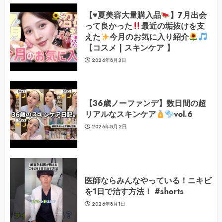
【
♥️
夏美容大量購入品
】7月出会
って良かった
最近の垢抜けを支
えた
今月のお気に入り紹介
【コスメ | スキンケア 】
2026年8月3日
【36歳ノーファンデ】数日間の超
リアルなスキンケア
vol.6
2026年8月2日
医師ならみんなやっている！ニキビ
を1日で治す方法！ #shorts
2026年8月1日