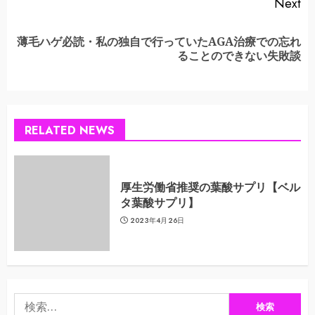
Next
薄毛ハゲ必読・私の独自で行っていたAGA治療での忘れ
Next
ることのできない失敗談
post:
RELATED NEWS
厚生労働省推奨の葉酸サプリ【ベル
タ葉酸サプリ】
2023年4月26日
検