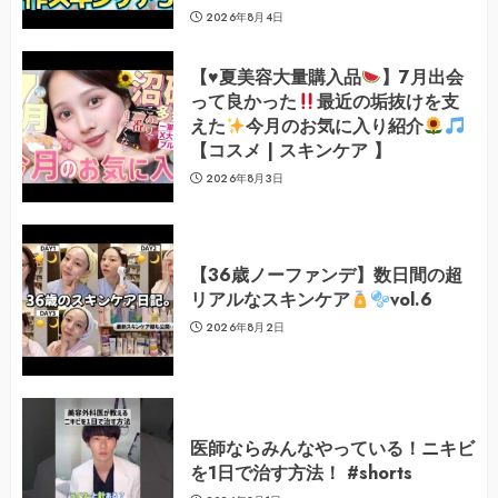
2026年8月4日
【
♥️
夏美容大量購入品
】7月出会
って良かった
最近の垢抜けを支
えた
今月のお気に入り紹介
【コスメ | スキンケア 】
2026年8月3日
【36歳ノーファンデ】数日間の超
リアルなスキンケア
vol.6
2026年8月2日
医師ならみんなやっている！ニキビ
を1日で治す方法！ #shorts