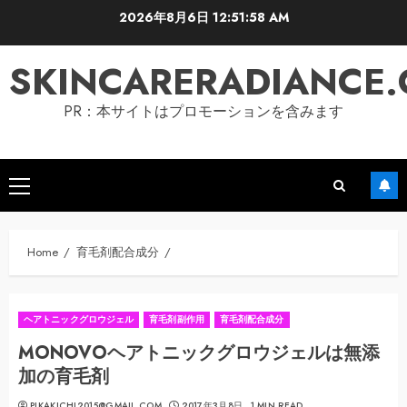
Skip
2026年8月6日
12:51:59 AM
to
content
SKINCARERADIANCE
PR：本サイトはプロモーションを含みます
Primary
Menu
Home
育毛剤配合成分
ヘアトニックグロウジェル
育毛剤副作用
育毛剤配合成分
MONOVOヘアトニックグロウジェルは無添
加の育毛剤
PIKAKICHI2015@GMAIL.COM
2017年3月8日
1 MIN READ