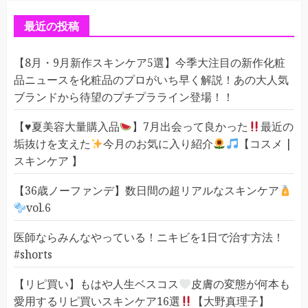
リ
ー
最近の投稿
【8月・9月新作スキンケア5選】今季大注目の新作化粧
品ニュースを化粧品のプロがいち早く解説！あの大人気
ブランドから待望のプチプラライン登場！！
【
♥️
夏美容大量購入品
】7月出会って良かった
最近の
垢抜けを支えた
今月のお気に入り紹介
【コスメ |
スキンケア 】
【36歳ノーファンデ】数日間の超リアルなスキンケア
vol.6
医師ならみんなやっている！ニキビを1日で治す方法！
#shorts
【リピ買い】もはや人生ベスコス
皮膚の変態が何本も
愛用するリピ買いスキンケア16選
【大野真理子】