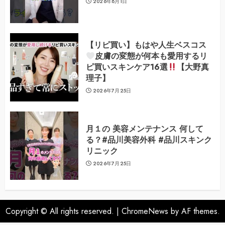
2026年8月1日
【リピ買い】もはや人生ベスコス
皮膚の変態が何本も愛用するリ
ピ買いスキンケア16選
【大野真
理子】
2026年7月25日
月１の 美容メンテナンス 何して
る？#品川美容外科 #品川スキンク
リニック
2026年7月25日
Copyright © All rights reserved.
|
ChromeNews
by AF themes.