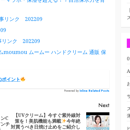
：記事リンク 202209
09
記事リンク 202209
ームmoumou ムームー ハンドクリーム 通販 保
のポイント
Powered by
Inline Related Posts
Next
【UVクリーム】今すぐ紫外線対
ンC
策を！美肌機能も満載
今年絶
Previous
Next
アンチ
対買うべき日焼け止めをご紹介し
善