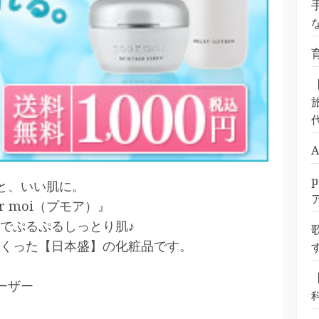
旅
っと、いい肌に。
 moi（プモア）』
でぷるぷるしっとり肌♪
くった【日本盛】の化粧品です。
ユーザー