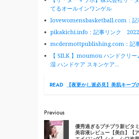
てるオールインワンゲル
lovewomensbasketball.com
pikakichi.info：記事リンク 2022
mcdermottpublishing.com：
【 SILK 】moumou ハンドクリ
湿 ハンドケア スキンケア…
READ
【夜更かし派必見】美肌キープ
Continue
Previous
Reading
優秀過ぎるプチプラ新ビタミ
美容液レビュー【美白】【
エイジング】シミ、シワ改