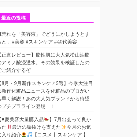
ゴ
リ
ー
最近の投稿
肌荒れを「美容液」でどうにかしようとす
ると… #美容 #スキンケア #40代美容
【正直レビュー】脂性肌に大人気松山油脂
のアミノ酸浸透水。その効果を検証したの
でご紹介するぞ
【8月・9月新作スキンケア5選】今季大注目
の新作化粧品ニュースを化粧品のプロがい
ち早く解説！あの大人気ブランドから待望
のプチプラライン登場！！
【
♥️
夏美容大量購入品
】7月出会って良か
った
最近の垢抜けを支えた
今月のお気
に入り紹介
【コスメ | スキンケア 】