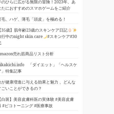
手のひらに広がる無限の冒険！2023年、あ
なたにおすすめのスマホゲームをご紹介
育毛、ハゲ、薄毛「頭皮」を極める！
【35歳】肌年齢23歳のスキンケア日記
行中のnight skin care
#スキンケア#30
代
Amazon売れ筋商品リスト分析
pikakichi.info 「ダイエット」「ヘルスケ
ア」特集記事
歌が健康増進に与える効果と魅力 、どんな
すごいことができるの？
【白斑】美容皮膚科医の実体験 #美容皮膚
科 #ピコトーニング #医療事故