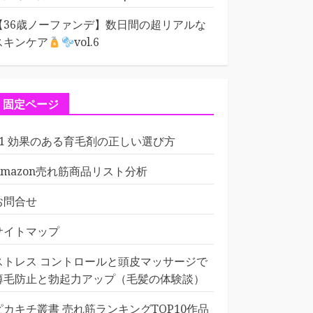
【36歳ノーファンデ】数日間の超リアルな
スキンケア
vol.6
固定ページ
01 効果のある育毛剤の正しい選び方
Amazon売れ筋商品リスト分析
お問合せ
サイトマップ
ストレス コントロールと頭皮マッサージで
薄毛防止と勃起力アップ（毛髪の体験談）
ピカキチ叢書 売れ筋ランキングTOP10作品