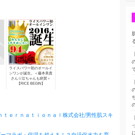
ライスパワー初のオールイ
ンワンが誕生。＜藤本美貴
さん☆辻ちゃんも絶賛＞
【RICE BEGIN】
＿Ｉｎｔｅｒｎａｔｉｏｎａｌ株式会社/男性肌スキ
ダーマラボ・保湿を超える！？自活保水力を育