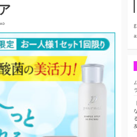
ア
EAD
g
a