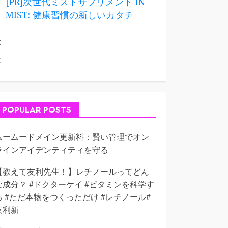
[PR]次世代ミストサプリメント IN
MIST: 健康習慣の新しいカタチ
:
:
POPULAR POSTS
ムームードメイン更新料：賢い管理でオン
ラインアイデンティティを守る
【教えて友利先生！】レチノールってどん
な成分？ #ドクターケイ #ビタミンを科学す
る #ただ本物をつくっただけ #レチノール#
友利新