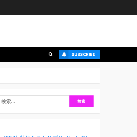
SUBSCRIBE
検
: