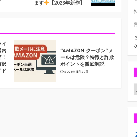
post:
post:
ます
【2023年新作】
ライ
国内
“AMAZ0N クーポン”メ
価！
ールは危険？特徴と詐欺
贅沢
ポイントを徹底解説
イド
2025年11月20日